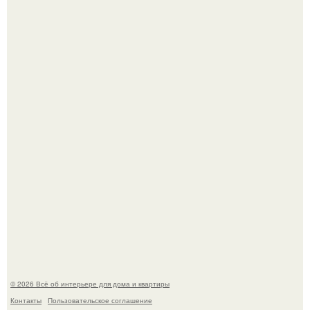
Литературная Москва. Дома - музеи писателей.
Кёнигсберг. Интерьер дома студенческого братства
"Германия".
© 2026 Всё об интерьере для дома и квартиры
Контакты
Пользовательское соглашение