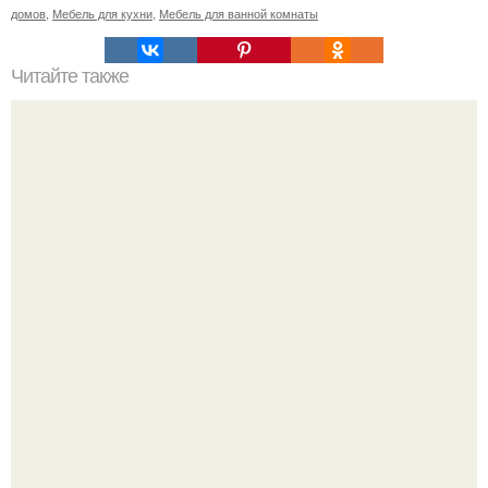
домов
,
Мебель для кухни
,
Мебель для ванной комнаты
Читайте также
50 заповедей Карима Рашида: о дизайне, диете, деньгах
и о жизни.