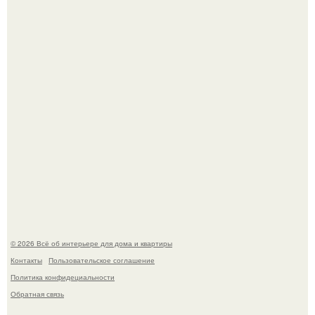
Двухкомнатная квартира в стиле сканди кинфолк и
мебелью 50-х годов в высотке на котельнической.
Кёнигсберг. Интерьер дома студенческого братства
"Германия".
© 2026 Всё об интерьере для дома и квартиры
Контакты
Пользовательское соглашение
Политика конфидециальности
Обратная связь