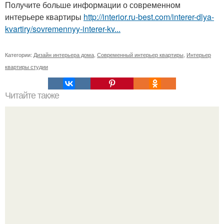
Получите больше информации о современном
интерьере квартиры
http://interior.ru-best.com/interer-dlya-
kvartiry/sovremennyy-interer-kv...
Категории:
Дизайн интерьера дома
,
Современный интерьер квартиры
,
Интерьер
квартиры студии
Читайте также
Ритуал на исполнение желаний от вадима зеланда.