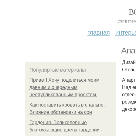
В
лучшие 
главная
интерь
Апа
Дизай
Отель
Популярные материалы
Апарт
Привет! Хочу поделиться моим
Над е
давним и очередным
отдел
неопубликованным проектом.
резид
Как поставить кровать в спальне.
декор
Влияние обстановки на сон
Гардения. Великолепные
благоухающие цветы гардении -