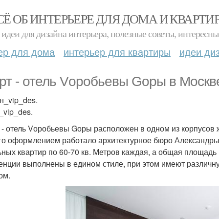
СЁ ОБ ИНТЕРЬЕРЕ ДЛЯ ДОМА И КВАРТИ
идеи для дизайна интерьера, полезные советы, интересны
ер для дома
интерьер для квартиры
идеи ди
рт - отель Vоробьевы Gоры в Москв
н_vip_des.
_vip_des.
 - отель Vоробьевы Gоры расположен в одном из корпусов 
го оформлением работало архитектурное бюро Александры 
ьных квартир по 60-70 кв. Метров каждая, а общая площадь 
енции выполнены в едином стиле, при этом имеют различну
ом.