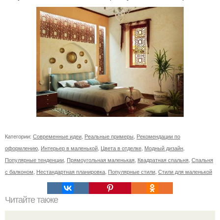
Категории:
Современные идеи
,
Реальные примеры
,
Рекомендации по
оформлению
,
Интерьер в маленькой
,
Цвета в отделке
,
Модный дизайн
,
Популярные тенденции
,
Прямоугольная маленькая
,
Квадратная спальня
,
Спальня
с балконом
,
Нестандартная планировка
,
Популярные стили
,
Стили для маленькой
Читайте также