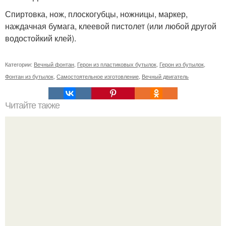
Спиртовка, нож, плоскогубцы, ножницы, маркер,
наждачная бумага, клеевой пистолет (или любой другой
водостойкий клей).
Категории:
Вечный фонтан
,
Герон из пластиковых бутылок
,
Герон из бутылок
,
Фонтан из бутылок
,
Самостоятельное изготовление
,
Вечный двигатель
Читайте также
Сколько сохнут обои на флизелиновой основе после
поклейки. Когда высохнет клей?