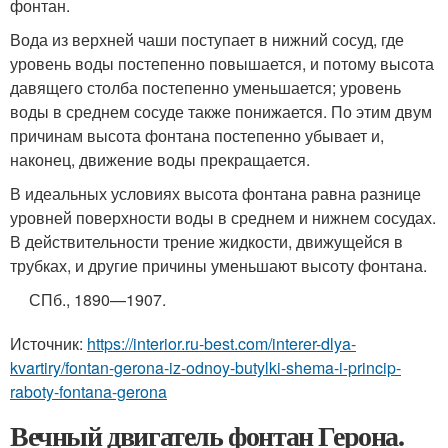
фонтан.
Вода из верхней чаши поступает в нижний сосуд, где
уровень воды постепенно повышается, и потому высота
давящего столба постепенно уменьшается; уровень
воды в среднем сосуде также понижается. По этим двум
причинам высота фонтана постепенно убывает и,
наконец, движение воды прекращается.
В идеальных условиях высота фонтана равна разнице
уровней поверхности воды в среднем и нижнем сосудах.
В действительности трение жидкости, движущейся в
трубках, и другие причины уменьшают высоту фонтана.
СПб.
, 1890—1907.
Источник:
https://interior.ru-best.com/interer-dlya-
kvartiry/fontan-gerona-iz-odnoy-butylki-shema-i-princip-
raboty-fontana-gerona
Вечный двигатель фонтан Герона.