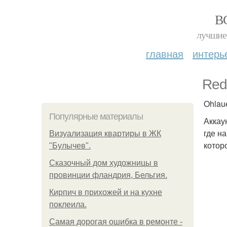
В
лучшие 
главная
интерь
Red 
Ohlaue
Популярные материалы
Аккау
где н
Визуализация квартиры в ЖК
котор
"Булычев".
Сказочный дом художницы в
провинции фландрия, Бельгия.
Кирпич в прихожей и на кухне
поклеила.
Самая дорогая ошибка в ремонте -