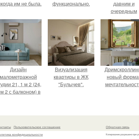
когда им не была.
функционально.
давним и
очередным
неопубликован
проектом.
Дизайн
Визуализация
Дримскроллинг
малометражной
квартиры в ЖК
новый форма
удии 21, 1 м 2 (24,
"Булычев".
мечтательност
 м 2 с балконом) в
Краснодаре.
онтакты
Пользовательское соглашение
Обратная связь
олитика конфидециальности
Копирование разрешено при у