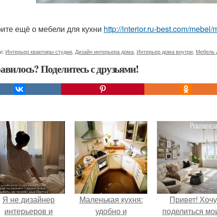
ите ещё о мебели для кухни
http://interior.ru-best.com/mebel
и:
Интерьер квартиры студии
,
Дизайн интерьера дома
,
Интерьер дома внутри
,
Мебель 
авилось? Поделитесь с друзьями!
Я не дизайнер
Маленькая кухня:
Привет! Хочу
интерьеров и
удобно и
поделиться мо