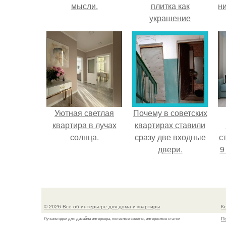
мысли.
плитка как
ни
украшение
интерьера.
Уютная светлая
Почему в советских
квартира в лучах
квартирах ставили
солнца.
сразу две входные
ст
двери.
9
© 2026 Всё об интерьере для дома и квартиры
К
П
Лучшие идеи для дизайна интерьера, полезные советы, интересные статьи