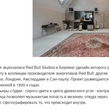
я звукозаписи Red Bull Studios в Берлине (дизайн которого 
ету в коллекции производителя энергетиков Red Bull; другие
е, Лондоне, Амстердаме и Сан-паулу. Проект размещается
оенной в 1920-х годах.
ьеры студии - серого цвета и цвета древесного угля - кон
ица позволяет музыкантам попасть в мезонин, откуда через 
й, сфотографировать то, что происходит внутри.