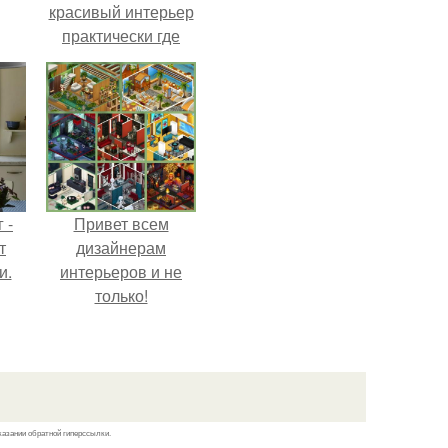
красивый интерьер
практически где
ным
угодно.
 -
Привет всем
т
дизайнерам
и.
интерьеров и не
только!
казании обратной гиперссылки.