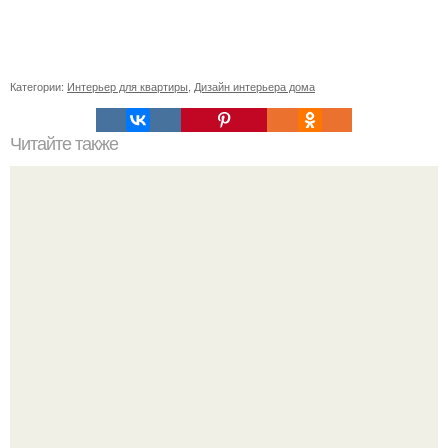
Категории:
Интерьер для квартиры
,
Дизайн интерьера дома
Читайте также
Вся неправда о "Горбатом": развенчиваем мифы и мы
реабилитируем запорожец.