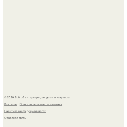
Опишите интерьер кухни в 2-3 словах.
"Ух, Заморочился же Дизайнер", - подумала я, когда
зашла в кафе - бар "слезы березы".
© 2026 Всё об интерьере для дома и квартиры
Контакты
Пользовательское соглашение
Политика конфидециальности
Обратная связь