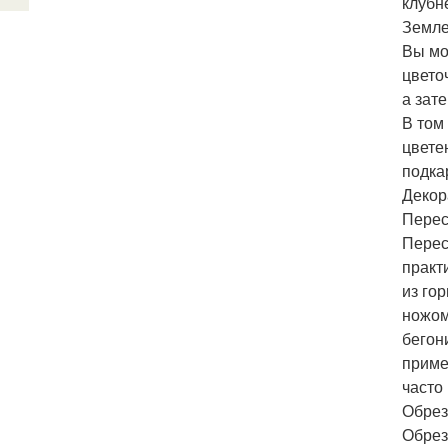
клубн
Земле
Вы мо
цвето
а зат
В том
цвете
подка
Декор
Перес
Перес
практ
из го
ножом
бегон
приме
часто
Обрез
Обрез