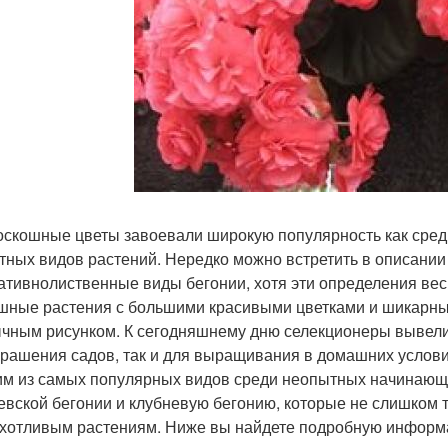
оскошные цветы завоевали широкую популярность как среди
тных видов растений. Нередко можно встретить в описании
ативнолиственные виды бегонии, хотя эти определения весь
шные растения с большими красивыми цветками и шикарны
чным рисунком. К сегодняшнему дню селекционеры вывели 
крашения садов, так и для выращивания в домашних услови
им из самых популярных видов среди неопытных начинающ
евской бегонии и клубневую бегонию, которые не слишком 
хотливым растениям. Ниже вы найдете подробную информац