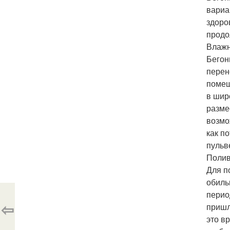
вариа
здоро
продо
Влажн
Бегон
перен
помещ
в шир
разме
возмо
как п
пульв
Полив
Для п
обиль
перио
⇦
пришл
это в