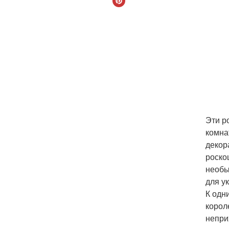
Эти р
комна
декор
роско
необы
для у
К одн
корол
непри