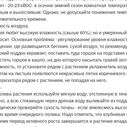
нт - 20-23\xB0C. в осенне-зимний сезон комнатная темпера
вым и выносливым. Однако, не допускайте понижения темп
лжительного времени.
ость воздуха.
ия любит высокую влажность (свыше 60%), но и умеренный 
осит. Основная проблема - регулирование уровня влажности
ении, где размещается бегония, сухой воздух, то рекомен
окий поддон керамзит, поставить туда горшок на подставке
стить горшок в кашпо, на дно которого насыпать гравий (ко
жность, то установите рядом с растением увлажнитель возд
отом на листьях появляются некрасивые пятна коричневого 
еризатора рядом с растением, не попадая на него.
.
олива растения используйте мягкую воду, отстоянную в теч
но, а всю стекающую через дренаж воду выливайте из поддо
дически проверяйте сухость почвы - если землесмесь высох
о время очередного полива. Надо отметить, что клубневая г
ремя период активного роста завершается и растение впада