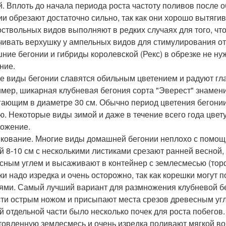
й. Вплоть до начала периода роста частоту поливов после 
ии обрезают достаточно сильно, так как они хорошо вытягив
оствольных видов выполняют в редких случаях для того, 
чивать верхушку у ампельных видов для стимулирования о
ние бегонии и гибриды королевской (Рекс) в обрезке не ну
ние.
е виды бегонии славятся обильным цветением и радуют гла
мер, шикарная клубневая бегония сорта "Эверест" знамени
гающим в диаметре 30 см. Обычно период цветения бегонии
ю. Некоторые виды зимой и даже в течение всего года цвету
ожение.
кование. Многие виды домашней бегонии неплохо с помощ
й 8-10 см с несколькими листиками срезают ранней весной
сным углем и высаживают в контейнер с землесмесью (торф 
ки надо изредка и очень осторожно, так как корешки могут п
ями. Самый лучший вариант для размножения клубневой бе
сти острым ножом и присыпают места срезов древесным угле
й отдельной части было несколько почек для роста побегов
товленную землесмесь и очень изредка поливают мягкой во