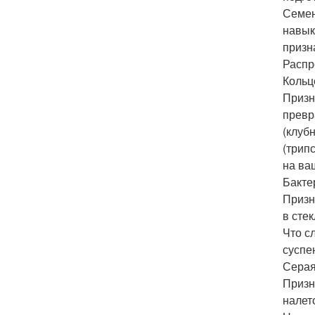
Семен
навык
призн
Распр
Кольц
Призн
превр
(клуб
(трип
на ва
Бакте
Призн
в сте
Что с
суспе
Серая
Призн
налет