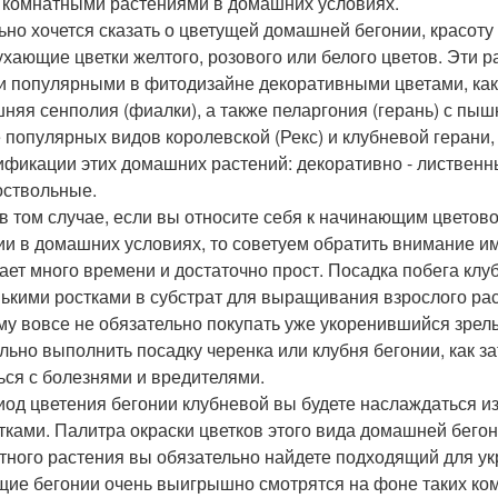
 комнатными растениями в домашних условиях.
ьно хочется сказать о цветущей домашней бегонии, красот
ухающие цветки желтого, розового или белого цветов. Эти 
и популярными в фитодизайне декоративными цветами, ка
няя сенполия (фиалки), а также пеларгония (герань) с пы
 популярных видов королевской (Рекс) и клубневой геран
ификации этих домашних растений: декоративно - лиственн
оствольные.
в том случае, если вы относите себя к начинающим цвето
ии в домашних условиях, то советуем обратить внимание им
ает много времени и достаточно прост. Посадка побега клу
ькими ростками в субстрат для выращивания взрослого рас
му вовсе не обязательно покупать уже укоренившийся зрелы
льно выполнить посадку черенка или клубня бегонии, как з
ься с болезнями и вредителями.
иод цветения бегонии клубневой вы будете наслаждаться 
тками. Палитра окраски цветков этого вида домашней бегон
тного растения вы обязательно найдете подходящий для ук
щие бегонии очень выигрышно смотрятся на фоне таких ко