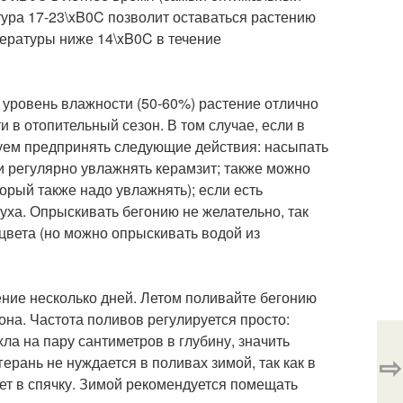
тура 17-23\xB0C позволит оставаться растению
ературы ниже 14\xB0C в течение
уровень влажности (50-60%) растение отлично
 в отопительный сезон. В том случае, если в
дуем предпринять следующие действия: насыпать
 и регулярно увлажнять керамзит; также можно
торый также надо увлажнять); если есть
уха. Опрыскивать бегонию не желательно, так
цвета (но можно опрыскивать водой из
ение несколько дней. Летом поливайте бегонию
на. Частота поливов регулируется просто:
ла на пару сантиметров в глубину, значить
⇨
ерань не нуждается в поливах зимой, так как в
ет в спячку. Зимой рекомендуется помещать