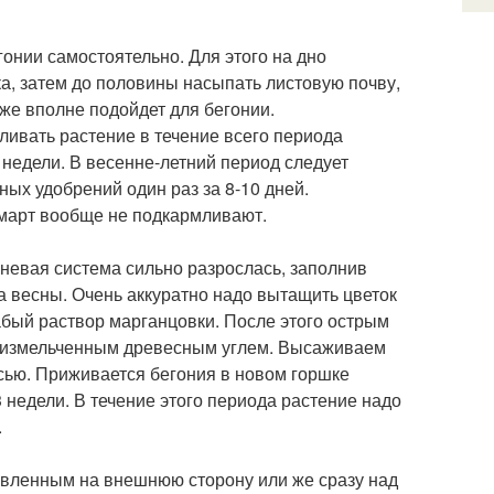
нии самостоятельно. Для этого на дно
а, затем до половины насыпать листовую почву,
кже вполне подойдет для бегонии.
мливать растение в течение всего периода
недели. В весенне-летний период следует
ых удобрений один раз за 8-10 дней.
 март вообще не подкармливают.
рневая система сильно разрослась, заполнив
а весны. Очень аккуратно надо вытащить цветок
лабый раствор марганцовки. После этого острым
в измельченным древесным углем. Высаживаем
сью. Приживается бегония в новом горшке
3 недели. В течение этого периода растение надо
.
авленным на внешнюю сторону или же сразу над