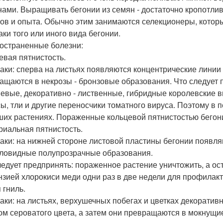
ами. Выращивать бегонии из семян - достаточно кропотл
ов и опыта. Обычно этим занимаются селекционеры, которы
аки того или иного вида бегонии.
остраненные болезни:
евая пятнистость.
аки: сперва на листьях появляются концентрические линии 
ащаются в некрозы - бронзовые образования. Что следует 
невые, декоративно - лиственные, гибридные королевские 
сы, тли и другие переносчики томатного вируса. Поэтому в 
ших растениях. Пораженные кольцевой пятнистостью бегони
риальная пятнистость.
аки: на нижней стороне листовой пластины бегонии появл
кловидные полупрозрачные образования.
ледует предпринять: пораженное растение уничтожить, а о
нзией хлорокиси меди одни раз в две недели для профилак
 гниль.
аки: на листьях, верхушечных побегах и цветках декоратив
ом сероватого цвета, а затем они превращаются в мокнущи