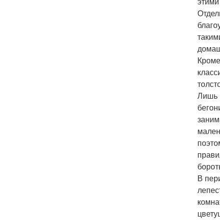
этими
Отдел
благо
таким
домаш
Кроме
класс
толст
Лишь 
бегон
заним
мален
поэто
прави
борот
В пер
лепес
комна
цвету