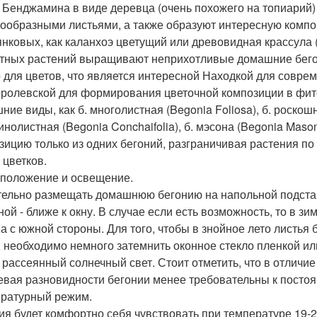
 Бенджамина в виде деревца (очень похожего на топиарий)
ообразными листьями, а также образуют интересную компо
янковых, как каланхоэ цветущий или древовидная крассула
тных растений выращивают неприхотливые домашние бегон
 для цветов, что является интересной Находкой для совре
оролевской для формирования цветочной композиции в фит
ие виды, как б. многолистная (Begonia Foliosa), б. роскошн
инолистная (Begonia Conchaifolia), б. мэсона (Begonia Mas
зицию только из одних бегоний, разграничивая растения по 
 цветков.
положение и освещение.
ельно размещать домашнюю бегонию на напольной подставе
ной - ближе к окну. В случае если есть возможность, то в 
на с южной стороны. Для того, чтобы в знойное лето листья
, необходимо немного затемнить оконное стекло пленкой ил
 рассеянный солнечный свет. Стоит отметить, что в отличие
евая разновидности бегонии менее требовательны к посто
ратурный режим.
ия будет комфортно себя чувствовать при температуре 19-