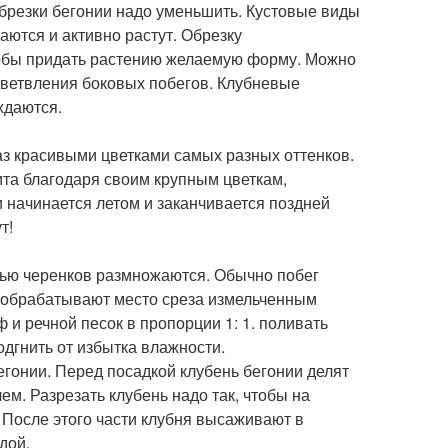
обрезки бегонии надо уменьшить. Кустовые виды
аются и активно растут. Обрезку
чтобы придать растению желаемую форму. Можно
тветвления боковых побегов. Клубневые
ждаются.
з красивыми цветками самых разных оттенков.
та благодаря своим крупным цветкам,
 начинается летом и заканчивается поздней
т!
ью черенков размножаются. Обычно побег
, обрабатывают место среза измельченным
и речной песок в пропорции 1: 1. поливать
одгнить от избытка влажности.
гонии. Перед посадкой клубень бегонии делят
м. Разрезать клубень надо так, чтобы на
. После этого части клубня высаживают в
дой.