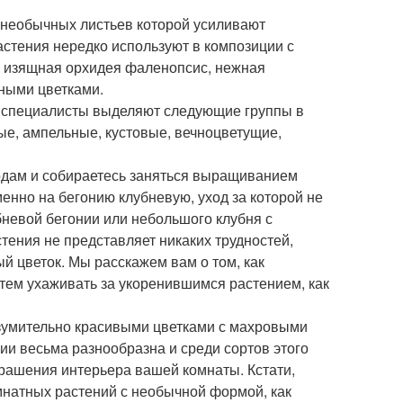
у необычных листьев которой усиливают
растения нередко используют в композиции с
к изящная орхидея фаленопсис, нежная
шными цветками.
и, специалисты выделяют следующие группы в
ые, ампельные, кустовые, вечноцветущие,
водам и собираетесь заняться выращиванием
енно на бегонию клубневую, уход за которой не
бневой бегонии или небольшого клубня с
тения не представляет никаких трудностей,
й цветок. Мы расскажем вам о том, как
атем ухаживать за укоренившимся растением, как
изумительно красивыми цветками с махровыми
ии весьма разнообразна и среди сортов этого
рашения интерьера вашей комнаты. Кстати,
мнатных растений с необычной формой, как