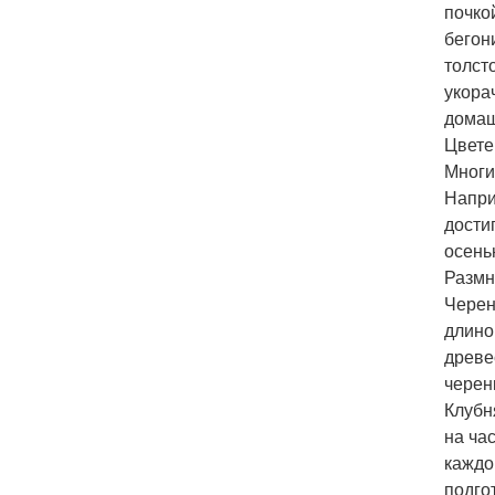
почко
бегон
толст
укора
домаш
Цвете
Многи
Напри
дости
осень
Размн
Черен
длино
древе
черен
Клубн
на ча
каждо
подго