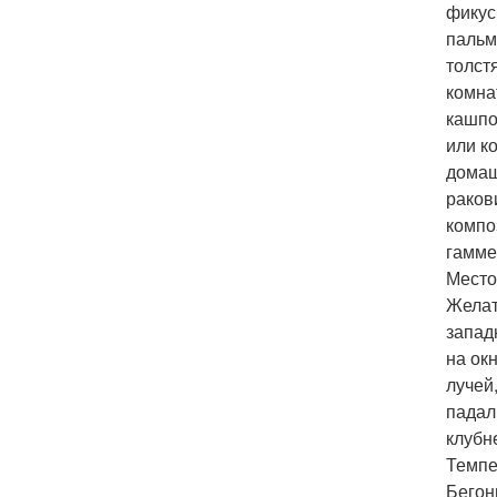
фикус
пальм
толст
комна
кашпо
или к
домашн
раков
компо
гамме
Место
Желат
запад
на ок
лучей
падал
клубн
Темпе
Бегон