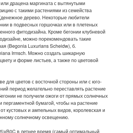
 или драцена маргината с вытянутыми
зицию с такими растениями из семейства
 (денежное дерево. Некоторые любители
ии в подвесных горшочках или в плетеных
менного фитодизайна. Кроме бегонии клубневой
одизайне, можно порекомендовать такие
ая (Begonia Luxurians Scheidw), б.
oniana Irmsch. Можно создать шикарную
цвету и форме листьев, а также по цветовой
 для цветов с восточной стороны или с юго-
зимний период желательно переставлять растение
 бегонии не получили ожоги от прямых солнечных
и пергаментной бумагой, чтобы на растение
 от кустовых и ампельных видов, королевская и
янному солнечному освещению.
25\xB0C в летнее время (самый оптимальный