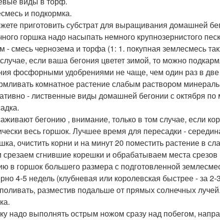
евые виды в торф.
смесь и подкормка.
жете приготовить субстрат для выращивания домашней бего
чного горшка надо насыпать немного крупнозернистого песк
ем - смесь чернозема и торфа (1: 1. покупная землесмесь та
 случае, если ваша бегония цветет зимой, то можно подкар
ния фосфорными удобрениями не чаще, чем один раз в две 
рмливать комнатное растение слабым раствором минеральн
ативно - лиственные виды домашней бегонии с октября по
адка.
аживают бегонию , внимание, только в том случае, если ко
ически весь горшок. Лучшее время для пересадки - середин
ршка, очистить корни и на минут 20 поместить растение в с
 срезаем сгнившие корешки и обрабатываем места срезо
ию в горшок большего размера с подготовленной землесме
рно 4-5 недель (клубневая или королевская быстрее - за 2-
 поливать, разместив подальше от прямых солнечных лучей
ка.
ку надо выполнять острым ножом сразу над побегом, напр