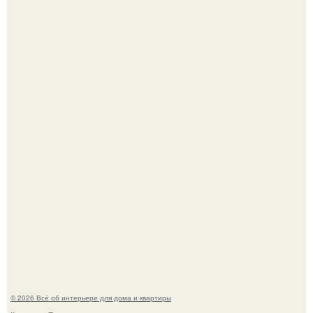
Дизайн малометражной студии 21, 1 м 2 (24, 9 м 2 с
балконом) в Краснодаре.
Визуализация квартиры в ЖК "Булычев".
© 2026 Всё об интерьере для дома и квартиры