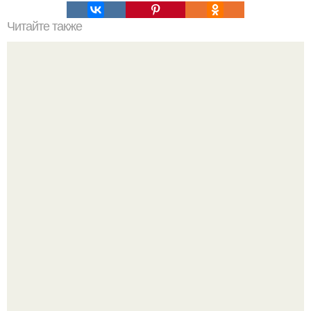
Читайте также
Прогулка по заброшенным особнякам Петербурга.
Выходные в Тобольске провели.