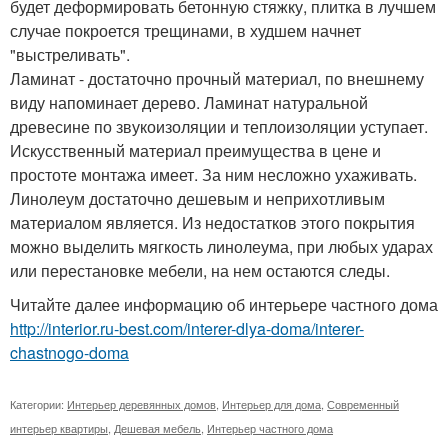
будет деформировать бетонную стяжку, плитка в лучшем
случае покроется трещинами, в худшем начнет
"выстреливать".
Ламинат - достаточно прочный материал, по внешнему
виду напоминает дерево. Ламинат натуральной
древесине по звукоизоляции и теплоизоляции уступает.
Искусственный материал преимущества в цене и
простоте монтажа имеет. За ним несложно ухаживать.
Линолеум достаточно дешевым и неприхотливым
материалом является. Из недостатков этого покрытия
можно выделить мягкость линолеума, при любых ударах
или перестановке мебели, на нем остаются следы.
Читайте далее информацию об интерьере частного дома
http://interior.ru-best.com/interer-dlya-doma/interer-
chastnogo-doma
Категории:
Интерьер деревянных домов
,
Интерьер для дома
,
Современный
интерьер квартиры
,
Дешевая мебель
,
Интерьер частного дома