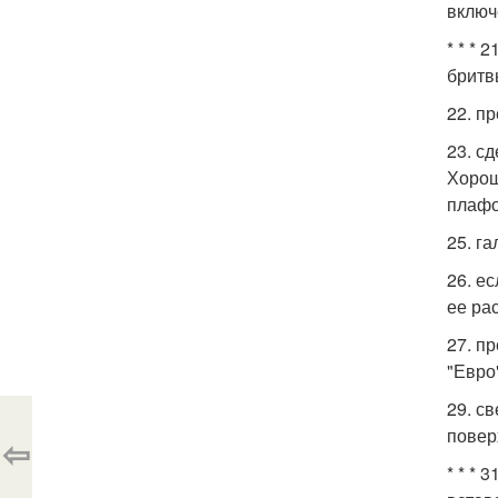
включ
* * *
бритв
22. п
23. с
Хорош
плафо
25. г
26. е
ее ра
27. п
"Евро"
29. св
повер
⇦
* * *