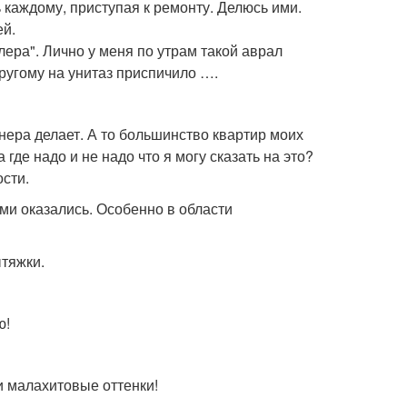
ь каждому, приступая к ремонту. Делюсь ими.
ей.
блера". Лично у меня по утрам такой аврал
другому на унитаз приспичило ….
нера делает. А то большинство квартир моих
 где надо и не надо что я могу сказать на это?
сти.
ми оказались. Особенно в области
ытяжки.
ю!
 и малахитовые оттенки!