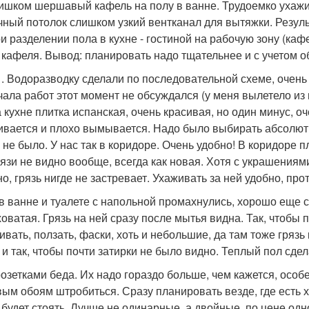
лишком шершавый кафель на полу в ванне. Трудоемко ухажи
чный потолок слишком узкий вентканал для вытяжки. Резул
ри разделении пола в кухне - гостиной на рабочую зону (каф
 кафеля. Вывод: планировать надо тщательнее и с учетом 
 51. Водоразводку сделали по последовательной схеме, очен
чала работ этот момент не обсуждался (у меня вылетело из 
а кухне плитка испанская, очень красивая, но один минус, о
ивается и плохо вымывается. Надо было выбирать абсолютн
 не было. У нас так в коридоре. Очень удобно! В коридоре п
рязи не видно вообще, всегда как новая. Хотя с украшениями
о, грязь нигде не застревает. Ухаживать за ней удобно, прот
 в ванне и туалете с напольной промахнулись, хорошо еще 
оватая. Грязь на ней сразу после мытья видна. Так, чтобы п
ивать, ползать, фаски, хоть и небольшие, да там тоже грязь
 и так, чтобы почти затирки не было видно. Теплый пол сде
 розетками беда. Их надо гораздо больше, чем кажется, осо
вым обоям штробиться. Сразу планировать везде, где есть хо
о будет стоять. Лучше не одинарные, а двойные, по цене одно