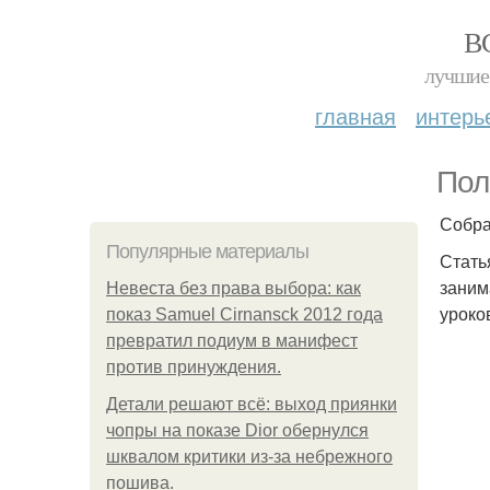
В
лучшие 
главная
интерь
Пол
Собра
Популярные материалы
Стать
заним
Невеста без права выбора: как
уроко
показ Samuel Cirnansck 2012 года
превратил подиум в манифест
против принуждения.
Детали решают всё: выход приянки
чопры на показе Dior обернулся
шквалом критики из-за небрежного
пошива.