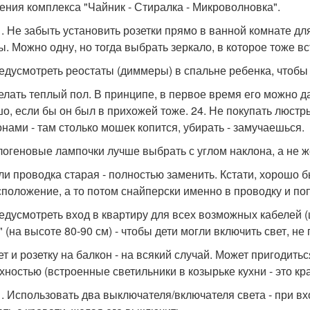
ения комплекса "Чайник - Стиралка - Микроволновка".
 21. Не забыть установить розетки прямо в ванной комнате д
ы. Можно одну, но тогда выбрать зеркало, в которое тоже в
редусмотреть реостаты (диммеры) в спальне ребенка, чтобы 
делать теплый пол. В принципе, в первое время его можно д
о, если бы он был в прихожей тоже. 24. Не покупать люст
нами - там столько мошек копится, убирать - замучаешься.
алогеновые лампочки лучше выбрать с углом наклона, а не 
сли проводка старая - полностью заменить. Кстати, хорошо
сположение, а то потом снайперски именно в проводку и по
редусмотреть вход в квартиру для всех возможных кабелей (
 (на высоте 80-90 см) - чтобы дети могли включить свет, не
ет и розетку на балкон - на всякий случай. Может пригодить
хностью (встроенные светильники в козырьке кухни - это кр
 31. Использовать два выключателя/включателя света - при вх