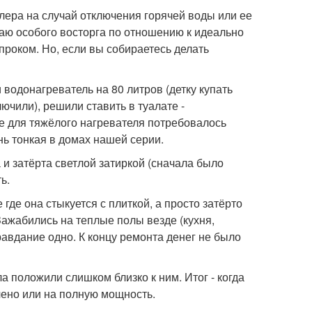
ойлера на случай отключения горячей воды или ее
таю особого восторга по отношению к идеально
проком. Но, если вы собираетесь делать
водонагреватель на 80 литров (детку купать
лючили), решили ставить в туалате -
е для тяжёлого нагревателя потребовалось
нь тонкая в домах нашей серии.
 и затёрта светлой затиркой (сначала было
ь.
где она стыкуется с плиткой, а просто затёрто
 Зажабились на теплые полы везде (кухня,
равдание одно. К концу ремонта денег не было
ла положили слишком близко к ним. Итог - когда
чено или на полную мощность.