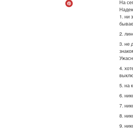
На се
Надею
1. ни 
бывае
2. лин
3. не
знаком
Ужасн
4. хо
выклю
5. на
6. ни
7. ни
8. ни
9. ни