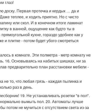
и глаз!
ную доску. Первая протечка и кердык … да и
 Даже теплее, и ходить приятно. Но с чисто
апину или скол. И в конечном итоге ламинат
итку в ванной, ощущение как будто ты в
 прямоугольной кухне, гораздо удобнее как у
ке и плитке - потом будет убого смотреться
лось в комнате. Эти полметра - метр комнату не
ишь. 16. Основываясь на набитых шишках, ни за
делав предварительно план расстановки мебели -
а не то, что любая грязь - каждая пылинка и
олько раз в день.
есборник! 19. Не устанавливать розетки "в пол".
 нормально вымыть пол. 20. Автоматы лучше
бы потом не мучиться с отсутствием света из-за