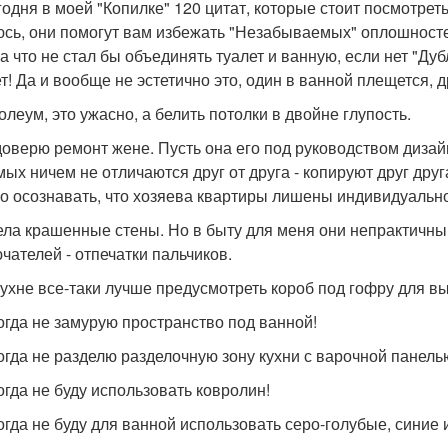
годня в моей "Копилке" 120 цитат, которые стоит посмотрет
сь, они помогут вам избежать "Незабываемых" оплошност
за что не стал бы объединять туалет и ванную, если нет "Ду
т! Да и вообще не эстетично это, один в ванной плещется, 
олеум, это ужасно, а белить потолки в двойне глупость.
 доверю ремонт жене. Пусть она его под руководством дизай
ых ничем не отличаются друг от друга - копируют друг друга
о осознавать, что хозяева квартиры лишены индивидуально
тела крашенные стены. Но в быту для меня они непрактичны
чателей - отпечатки пальчиков.
 кухне все-таки лучше предусмотреть короб под гофру для в
когда не замурую пространство под ванной!
когда не разделю разделочную зону кухни с варочной панель
когда не буду использовать ковролин!
когда не буду для ванной использовать серо-голубые, синие