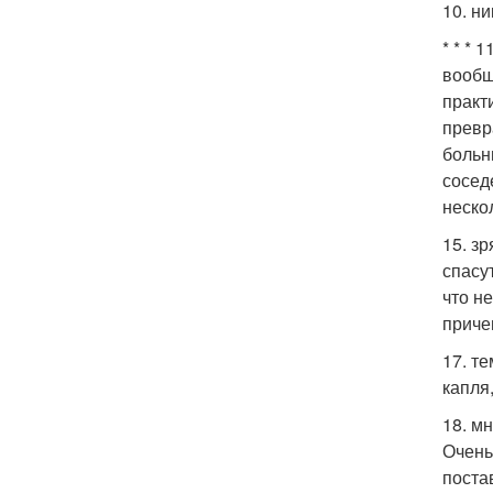
10. н
* * * 
вообщ
практ
превр
больн
сосед
неско
15. з
спасу
что н
приче
17. т
капля
18. м
Очень
поста