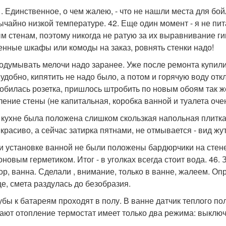
 41. Единственное, о чем жалею, - что не нашли места для б
ычайно низкой температуре. 42. Еще один момент - я не пи
м стенам, поэтому никогда не ратую за их выравнивание ги
енные шкафы или комоды на заказ, ровнять стенки надо!
родумывать мелочи надо заранее. Уже после ремонта купили 
 удобно, кипятить не надо было, а потом и горячую воду отк
обилась розетка, пришлось штробить по новым обоям так ж
ление стены (не капитальная, коробка ванной и туалета оче
а кухне была положена слишком скользкая напольная плитка
 красиво, а сейчас затирка пятнами, не отмывается - вид жут
ри установке ванной не были положены бардюрчики на стене 
оновым герметиком. Итог - в уголках всегда стоит вода. 46.
ор, ванна. Сделали , внимание, только в ванне, жалеем. Оп
е, смета раздулась до безобразия.
рубы к батареям проходят в полу. В ванне датчик теплого по
ают отопление термостат имеет только два режима: выклю