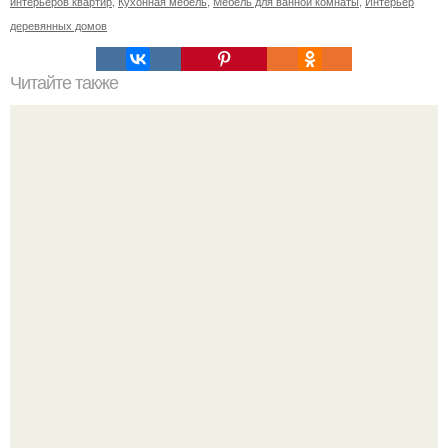
интерьеров квартир
,
Кухонная мебель
,
Мебель для ванной комнаты
,
Интерьер
деревянных домов
Читайте также
Резьба по дереву в стиле барокко. Резьба по дереву:
стилистические направления и характерные узоры.