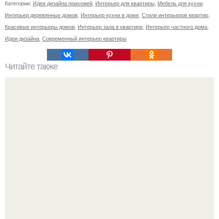
Категории:
Идеи дизайна прихожей
,
Интерьер для квартиры
,
Мебель для кухни
,
Интерьер деревянных домов
,
Интерьер кухни в доме
,
Стили интерьеров квартир
,
Красивые интерьеры домов
,
Интерьер зала в квартире
,
Интерьер частного дома
,
Идеи дизайна
,
Современный интерьер квартиры
Читайте также
Материалы для фасадов кухни: основные
характеристики, плюсы и минусы.