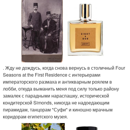
. Жду не дождусь, когда снова вернусь в столичный Four
Seasons at the First Residence с интерьерами
императорского размаха и антикварным роялем в
лобби, откуда выманить меня под силу только району
замалек с парадными нараспашку, исторической
кондитерской Simonds, никогда не надоедающим
пирамидам, танцорам "Суфи" и киношно мрачным
коридорам египетского музея.