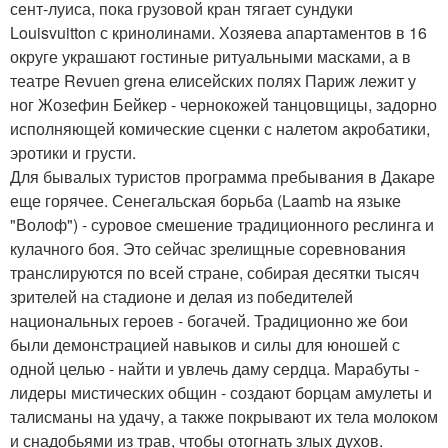
сент-луиса, пока грузовой кран тягает сундуки
Louisvuitton с кринолинами. Хозяева апартаментов в 16
округе украшают гостиные ритуальными масками, а в
театре Revuen greна елисейских полях Париж лежит у
ног Жозефин Бейкер - чернокожей танцовщицы, задорно
исполняющей комические сценки с налетом акробатики,
эротики и грусти.
Для бывалых туристов программа пребывания в Дакаре
еще горячее. Сенегальская борьба (Laamb на языке
"Волоф") - суровое смешение традиционного реслинга и
кулачного боя. Это сейчас зрелищные соревнования
транслируются по всей стране, собирая десятки тысяч
зрителей на стадионе и делая из победителей
национальных героев - богачей. Традиционно же бои
были демонстрацией навыков и силы для юношей с
одной целью - найти и увлечь даму сердца. Марабуты -
лидеры мистических общин - создают борцам амулеты и
талисманы на удачу, а также покрывают их тела молоком
и снадобьями из трав, чтобы отогнать злых духов.