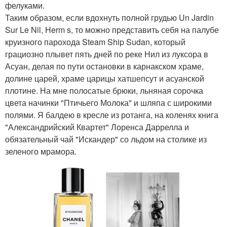
фелуками.
Таким образом, если вдохнуть полной грудью Un Jardin
Sur Le Nil, Herm s, то можно представить себя на палубе
круизного парохода Steam Ship Sudan, который
грациозно плывет пять дней по реке Нил из луксора в
Асуан, делая по пути остановки в карнакском храме,
долине царей, храме царицы хатшепсут и асуанской
плотине. На мне полосатые брюки, льняная сорочка
цвета начинки "Птичьего Молока" и шляпа с широкими
полями. Я балдею в кресле из ротанга, на коленях книга
"Александрийский Квартет" Лоренса Даррелла и
обязательный чай "Искандер" со льдом на столике из
зеленого мрамора.