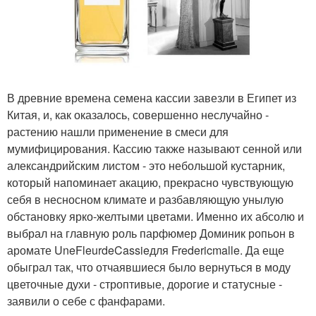
В древние времена семена кассии завезли в Египет из
Китая, и, как оказалось, совершенно неслучайно -
растению нашли применение в смеси для
мумифицирования. Кассию также называют сенной или
александрийским листом - это небольшой кустарник,
который напоминает акацию, прекрасно чувствующую
себя в несносном климате и разбавляющую унылую
обстановку ярко-желтыми цветами. Именно их абсолю и
выбрал на главную роль парфюмер Доминик ропьон в
аромате UneFleurdeCassieдля Fredericmalle. Да еще
обыграл так, что отчаявшиеся было вернуться в моду
цветочные духи - строптивые, дорогие и статусные -
заявили о себе с фанфарами.