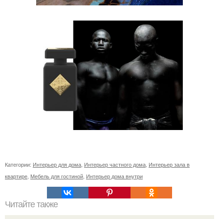
Категории:
Интерьер для дома
,
Интерьер частного дома
,
Интерьер зала в
квартире
,
Мебель для гостиной
,
Интерьер дома внутри
Читайте также