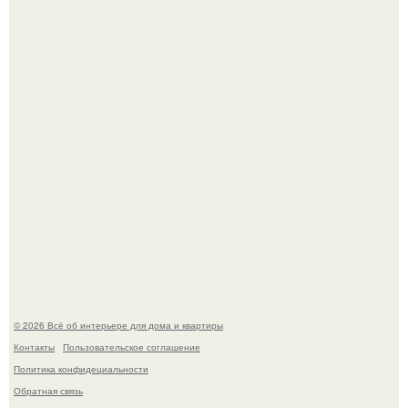
Это жилой комплекс в Париже, в пригороде нуази - ле -
гран.
В Японии бесплатно раздают дома самураев - звучит как
план на новую жизнь.
© 2026 Всё об интерьере для дома и квартиры
Контакты
Пользовательское соглашение
Политика конфидециальности
Обратная связь