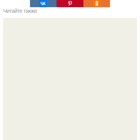
Читайте также
Мы сочетаем цвета правильно.
Уютная светлая квартира в лучах солнца.