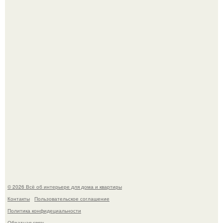
Детали решают всё: выход приянки чопры на показе Dior
обернулся шквалом критики из-за небрежного пошива.
Невеста без права выбора: как показ Samuel Cirnansck
2012 года превратил подиум в манифест против
принуждения.
© 2026 Всё об интерьере для дома и квартиры
Контакты
Пользовательское соглашение
Политика конфидециальности
Обратная связь