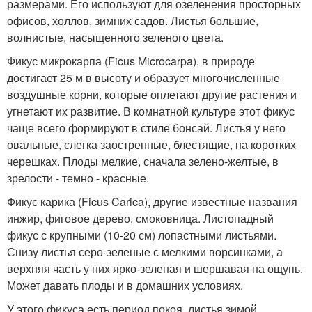
размерами. Его используют для озеленения просторных
офисов, холлов, зимних садов. Листья большие,
волнистые, насыщенного зеленого цвета.
Фикус микрокарпа (Ficus Microcarpa), в природе
достигает 25 м в высоту и образует многочисленные
воздушные корни, которые оплетают другие растения и
угнетают их развитие. В комнатной культуре этот фикус
чаще всего формируют в стиле бонсай. Листья у него
овальные, слегка заостренные, блестящие, на коротких
черешках. Плоды мелкие, сначала зелено-желтые, в
зрелости - темно - красные.
Фикус карика (Ficus Carica), другие известные названия
инжир, фиговое дерево, смоковница. Листопадный
фикус с крупными (10-20 см) лопастными листьями.
Снизу листья серо-зеленые с мелкими ворсинками, а
верхняя часть у них ярко-зеленая и шершавая на ощупь.
Может давать плоды и в домашних условиях.
У этого фикуса есть период покоя, листья зимой