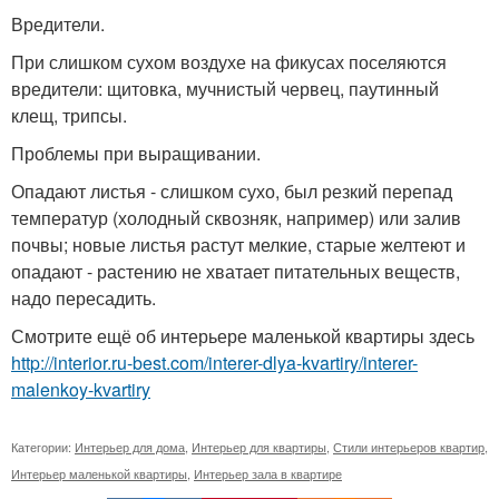
Вредители.
При слишком сухом воздухе на фикусах поселяются
вредители: щитовка, мучнистый червец, паутинный
клещ, трипсы.
Проблемы при выращивании.
Опадают листья - слишком сухо, был резкий перепад
температур (холодный сквозняк, например) или залив
почвы; новые листья растут мелкие, старые желтеют и
опадают - растению не хватает питательных веществ,
надо пересадить.
Смотрите ещё об интерьере маленькой квартиры здесь
http://interior.ru-best.com/interer-dlya-kvartiry/interer-
malenkoy-kvartiry
Категории:
Интерьер для дома
,
Интерьер для квартиры
,
Стили интерьеров квартир
,
Интерьер маленькой квартиры
,
Интерьер зала в квартире