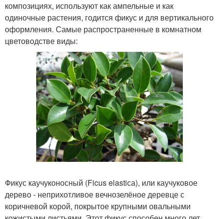
композициях, используют как ампельные и как
одиночные растения, годится фикус и для вертикального
оформления. Самые распространенные в комнатном
цветоводстве виды:
Фикус каучуконосный (Ficus elastiса), или каучуковое
дерево - неприхотливое вечнозелёное деревце с
коричневой корой, покрытое крупными овальными
кожистыми листьями. Этот фикус способен много лет