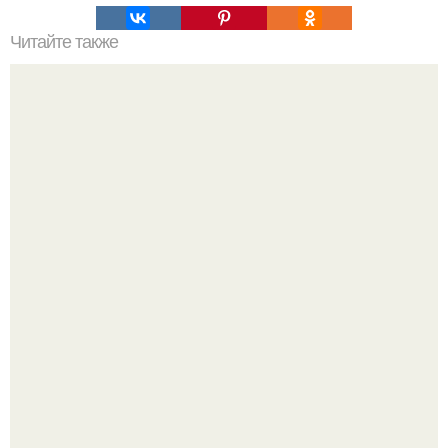
Читайте также
Как сшить покрывало на кровать своими руками
пошаговая инструкция. Как сшить покрывало своими
руками.