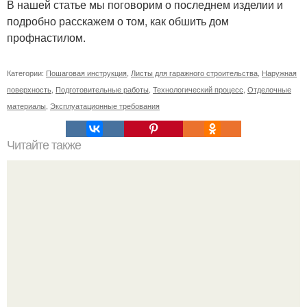
В нашей статье мы поговорим о последнем изделии и
подробно расскажем о том, как обшить дом
профнастилом.
Категории:
Пошаговая инструкция
,
Листы для гаражного строительства
,
Наружная
поверхность
,
Подготовительные работы
,
Технологический процесс
,
Отделочные
материалы
,
Эксплуатационные требования
Читайте также
Как правильно обрезать герань, чтобы она пышно цвела.