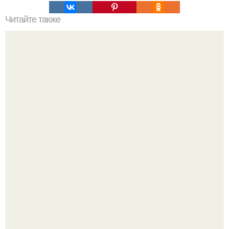
Читайте также
Резьба по дереву в стиле барокко. Резьба по дереву:
стилистические направления и характерные узоры.
Маленькая, но практичная квартира у моря 48 кв.