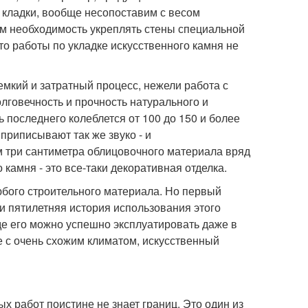
 кладки, вообще несопоставим с весом
ем необходимость укреплять стены специальной
то работы по укладке искусственного камня не
мкий и затратный процесс, нежели работа с
говечность и прочность натурального и
 последнего колеблется от 100 до 150 и более
приписывают так же звуко - и
м три сантиметра облицовочного материала вряд
амня - это все-таки декоративная отделка.
юбого строительного материала. Но первый
и пятилетняя история использования этого
де его можно успешно эксплуатировать даже в
не с очень схожим климатом, искусственный
 работ поистине не знает границ. Это один из