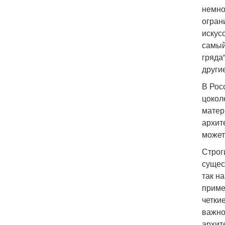
немно
огран
искус
самый
гряда
други
В Рос
цокол
матер
архит
может
Строг
сущес
так н
приме
четки
важно
архит