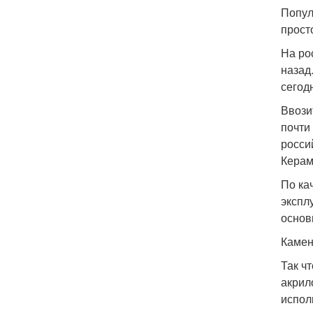
Попул
прост
На ро
назад
сегод
Ввози
почти
росси
Керам
По ка
экспл
основ
Камен
Так ч
акрил
испол