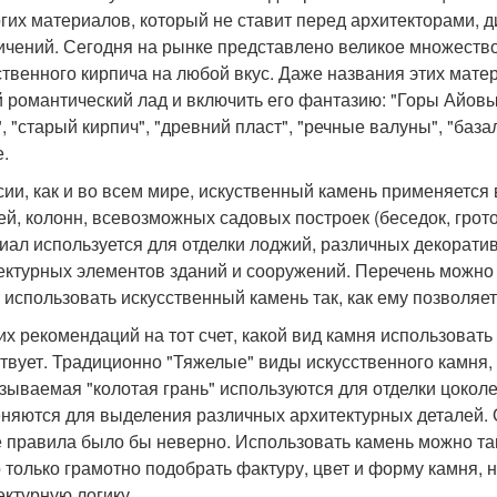
гих материалов, который не ставит перед архитекторами, 
ичений. Сегодня на рынке представлено великое множество
ственного кирпича на любой вкус. Даже названия этих мате
 романтический лад и включить его фантазию: "Горы Айовы",
", "старый кирпич", "древний пласт", "речные валуны", "баз
е.
сии, как и во всем мире, искуственный камень применяется
ей, колонн, всевозможных садовых построек (беседок, гротов
иал используется для отделки лоджий, различных декорати
ектурных элементов зданий и сооружений. Перечень можно
 использовать искусственный камень так, как ему позволяе
их рекомендаций на тот счет, какой вид камня использовать
твует. Традиционно "Тяжелые" виды искусственного камня,
азываемая "колотая грань" используются для отделки цоколе
няются для выделения различных архитектурных деталей. Од
е правила было бы неверно. Использовать камень можно так
 только грамотно подобрать фактуру, цвет и форму камня, 
ектурную логику.