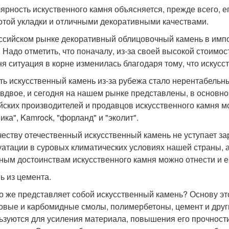
ярность искуственного камня объясняется, прежде всего, е
отой укладки и отличными декоративными качествами.
ссийском рынке декоративный облицовочный камень в импо
. Надо отметить, что поначалу, из-за своей высокой стоимос
ня ситуация в корне изменилась благодаря тому, что искусс
ть искусственный камень из-за рубежа стало нерентабельны
 вдвое, и сегодня на нашем рынке представлены, в основн
йских производителей и продавцов искусственного камня мо
ика", Kamrock, "форланд" и "эколит".
честву отечественный искусственный камень не уступает з
уатации в суровых климатических условиях нашей страны, а 
ным достоинствам искусственного камня можно отнести и е
ь из цемента.
то же представляет собой искусственный камень? Основу эт
овые и карбомидные смолы, полимербетоны, цемент и дру
ьзуются для усиления материала, повышения его прочност