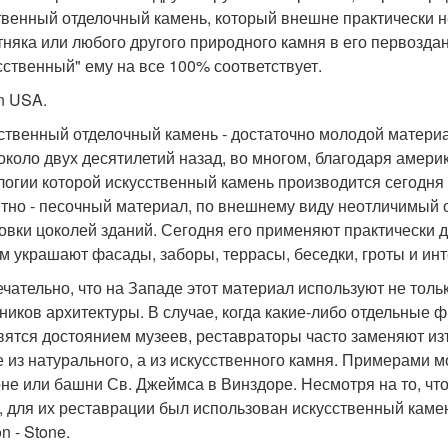
твенный отделочный камень, который внешне практически не
тняка или любого другого природного камня в его первозда
сственный" ему на все 100% соответствует.
in USA.
ственный отделочный камень - достаточно молодой матери
около двух десятилетий назад, во многом, благодаря америк
логии которой искусственный камень производится сегодня 
тно - песочный материал, по внешнему виду неотличимый о
овки цоколей зданий. Сегодня его применяют практически 
м украшают фасады, заборы, террасы, беседки, гроты и ин
чательно, что на Западе этот материал используют не тольк
ников архитектуры. В случае, когда какие-либо отдельные
вятся достоянием музеев, реставраторы часто заменяют и
е из натурального, а из искусственного камня. Примерами 
не или башни Св. Джеймса в Винздоре. Несмотря на то, чт
, для их реставрации был использован искусственный каме
n - Stone.