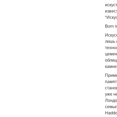
искус
извес
"Иску
Born 
Искус
лишь 
техно
цемен
облиц
камне
Приме
памят
стано
уже н
Лондо
семье
Haddo