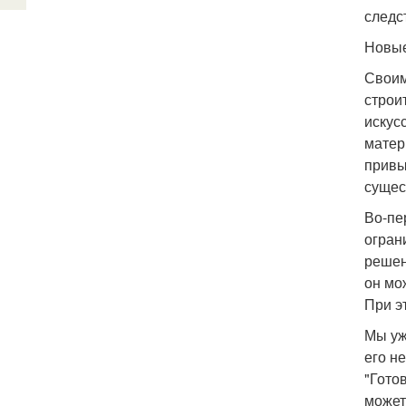
следс
Новые
Своим
строи
искус
матер
привы
сущес
Во-пе
огран
решен
он мо
При э
Мы уж
его н
"Гото
может