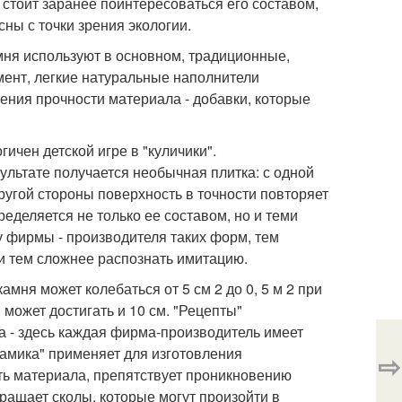
 стоит заранее поинтересоваться его составом,
ы с точки зрения экологии.
мня используют в основном, традиционные,
ент, легкие натуральные наполнители
ения прочности материала - добавки, которые
ичен детской игре в "куличики".
ультате получается необычная плитка: с одной
другой стороны поверхность в точности повторяет
ределяется не только ее составом, но и теми
 фирмы - производителя таких форм, тем
и тем сложнее распознать имитацию.
мня может колебаться от 5 см 2 до 0, 5 м 2 при
может достигать и 10 см. "Рецепты"
га - здесь каждая фирма-производитель имеет
рамика" применяет для изготовления
⇨
ть материала, препятствует проникновению
ращает сколы, которые могут произойти в