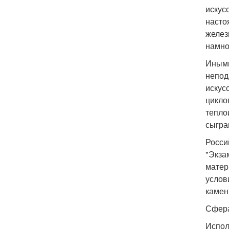
искус
насто
желез
намно
Иными
непод
искус
цикло
тепло
сыгра
Росси
"Экза
матер
услов
камен
Сфера
Испол