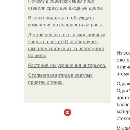
Почему в советских квартирах
ставили сразу две входные двери.
В сети продолжают обсуждать
изменения во внешности актрисы.
Детали решают всё: выход приянки
чопры на показе Dior обернулся
шквалом критики из-за небрежного
Из вс
пошива.
с кот
Растения как украшения интерьера.
отлич
этому
Стильная квартира в светлых
приятных тонах.
Однак
Одни 
прото
баляс
матер
столе
Мы же