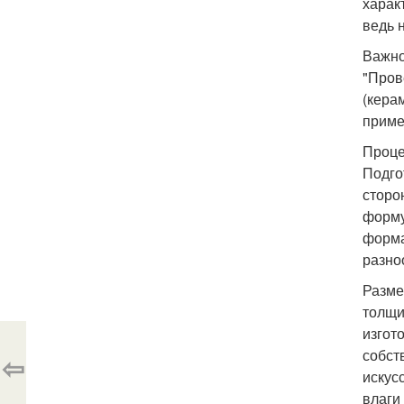
харак
ведь 
Важно
"Пров
(кера
приме
Проце
Подго
сторо
форму
форма
разно
Разме
толщи
изгот
собст
⇦
искус
влаги