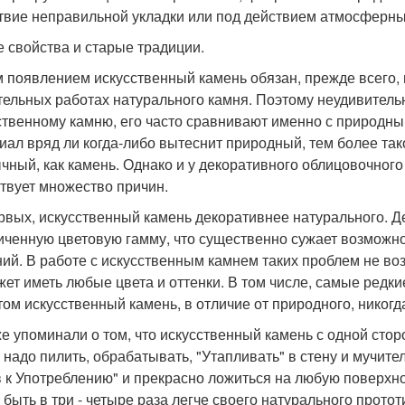
твие неправильной укладки или под действием атмосферны
 свойства и старые традиции.
 появлением искусственный камень обязан, прежде всего,
тельных работах натурального камня. Поэтому неудивительн
ственному камню, его часто сравнивают именно с природны
иал вряд ли когда-либо вытеснит природный, тем более та
чный, как камень. Однако и у декоративного облицовочного
твует множество причин.
рвых, искусственный камень декоративнее натурального. Д
иченную цветовую гамму, что существенно сужает возможн
ий. В работе с искусственным камнем таких проблем не во
жет иметь любые цвета и оттенки. В том числе, самые редк
том искусственный камень, в отличие от природного, никогд
е упоминали о том, что искусственный камень с одной стор
е надо пилить, обрабатывать, "Утапливать" в стену и мучите
в к Употреблению" и прекрасно ложиться на любую поверхно
 быть в три - четыре раза легче своего натурального протот