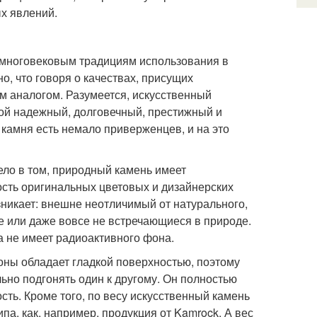
х явлений.
 многовековым традициям использования в
о, что говоря о качествах, присущих
м аналогом. Разумеется, искусственный
кой надежный, долговечный, престижный и
 камня есть немало приверженцев, и на это
ело в том, природный камень имеет
ость оригинальных цветовых и дизайнерских
зникает: внешне неотличимый от натурального,
ие или даже вовсе не встречающиеся в природе.
а не имеет радиоактивного фона.
оны обладает гладкой поверхностью, поэтому
льно подгонять один к другому. Он полностью
сть. Кроме того, по весу искусственный камень
ипа, как, например, продукция от Kamrock. А вес