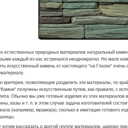
ех естественных природных материалов натуральный камен
орыми каждый из нас встречался неоднократно. Но мало кому
ить искусственный камень от настоящего "на Глазок" очень с
 материалу.
о критерии, позволяющие разделить эти материалы, по край
"Камни" получены искусственным путем, как правило, с исп
типа. Обычно мы уже готовые изделия из этих материалов 
ины, вазы и т. п. в этом случае задача изготовителей состо
иала (например, мрамора), сколько в имитации готового из
шницы.
 хотим рассказать о другой группе материалов, широко пр