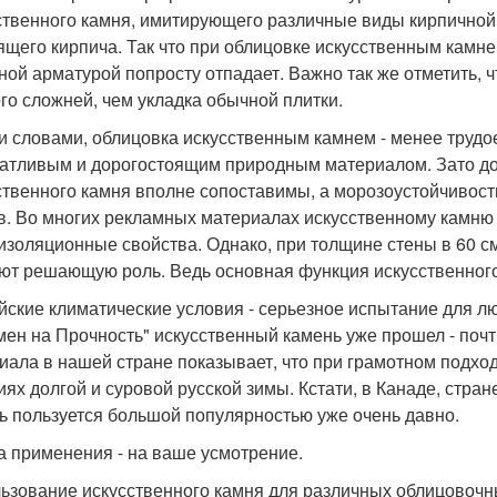
ственного камня, имитирующего различные виды кирпичной
ящего кирпича. Так что при облицовке искусственным камн
ной арматурой попросту отпадает. Важно так же отметить, ч
го сложней, чем укладка обычной плитки.
 словами, облицовка искусственным камнем - менее трудое
атливым и дорогостоящим природным материалом. Зато дол
ственного камня вполне сопоставимы, а морозоустойчивость
в. Во многих рекламных материалах искусственному камню 
изоляционные свойства. Однако, при толщине стены в 60 с
ют решающую роль. Ведь основная функция искусственного к
йские климатические условия - серьезное испытание для л
мен на Прочность" искусственный камень уже прошел - почт
иала в нашей стране показывает, что при грамотном подхо
иях долгой и суровой русской зимы. Кстати, в Канаде, стра
ь пользуется большой популярностью уже очень давно.
 применения - на ваше усмотрение.
ьзование искусственного камня для различных облицовочных