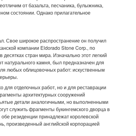
отличим от базальта, песчаника, булыжника,
нном состоянии. Однако прилагательное
ал. Свое широкое распространение он получил
анской компании Eldorado Stone Corp., по
в десятках стран мира. Изначально этот легкий
т натурального камня, был предназначен для
для любых облицовочных работ: искуственным
терьеры.
о для отделочных работ, но и для реставрации
 фрагменты архитектурных сооружений
зъятые детали аналогичными, но выполненными
могут служить фрагменты букингемского дворца в
о обе резиденции принадлежат королевской
нь, произведенный английской корпорацией