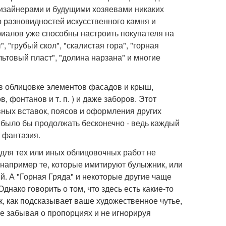
дизайнерами и будущими хозяевами никаких
 разновидностей искусственного камня и
риалов уже способны настроить покупателя на
 "грубый скол", "скалистая гора", "горная
альтовый пласт", "долина нарзана" и многие
 в облицовке элементов фасадов и крыш,
, фонтанов и т. п. ) и даже заборов. Этот
вных вставок, поясов и оформления других
 было бы продолжать бесконечно - ведь каждый
т фантазия.
 для тех или иных облицовочных работ не
 например те, которые имитируют булыжник, или
й. А "Горная Гряда" и некоторые другие чаще
нако говорить о том, что здесь есть какие-то
, как подсказывает ваше художественное чутье,
не забывая о пропорциях и не игнорируя