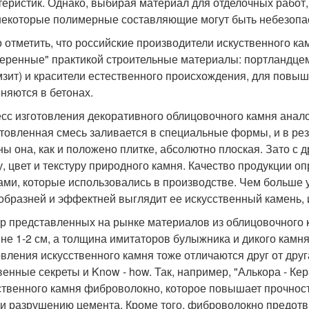
теристик. Однако, выбирая материал для отделочных работ,
некоторые полимерные составляющие могут быть небезопасн
 отметить, что российские производители искуственного ка
еренные" практикой строительные материалы: портландцем
мзит) и красители естественного происхождения, для повыш
няются в бетонах.
сс изготовления декоративного облицовочного камня аналог
товленная смесь заливается в специальные формы, и в рез
ны она, как и положено плитке, абсолютно плоская. Зато с 
, цвет и текстуру природного камня. Качество продукции оп
ми, которые использовались в производстве. Чем больше у
образней и эффектней выглядит ее искусственный камень, 
р представленных на рынке материалов из облицовочного ка
не 1-2 см, а толщина имитаторов булыжника и дикого камня 
овления искусственного камня тоже отличаются друг от дру
венные секреты и Know - how. Так, например, "Алькора - Ке
ственного камня фиброволокно, которое повышает прочнос
 и разрушению цемента. Кроме того, фиброволокно предотв