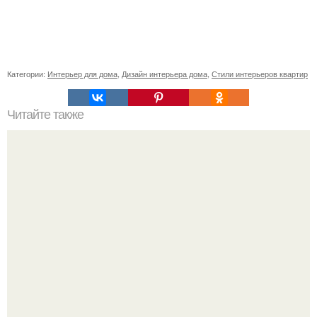
Категории:
Интерьер для дома
,
Дизайн интерьера дома
,
Стили интерьеров квартир
Читайте также
Фонтан Герона, как работает. "Вечный" фонтан Герона