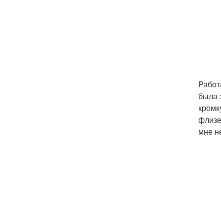
Работ
была 
кромк
флизе
мне н