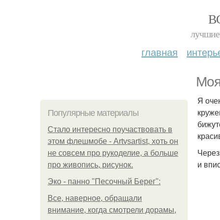
В
лучшие 
главная
интерь
Моя
Я оче
круже
Популярные материалы
бижут
Стало интересно поучаствовать в
краси
этом флешмобе - Artvsartist, хоть он
Через
не совсем про рукоделие, а больше
и впи
про живопись, рисунок.
Эко - панно "Песочный Берег":
Все, наверное, обращали
внимание, когда смотрели дорамы,