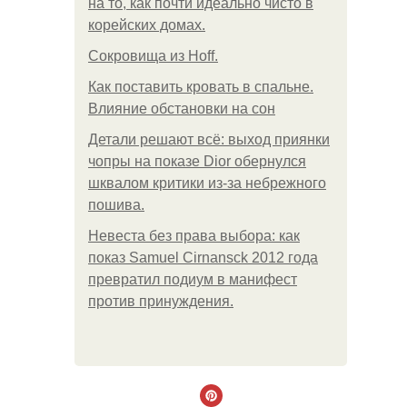
на то, как почти идеально чисто в
корейских домах.
Сокровища из Hoff.
Как поставить кровать в спальне.
Влияние обстановки на сон
Детали решают всё: выход приянки
чопры на показе Dior обернулся
шквалом критики из-за небрежного
пошива.
Невеста без права выбора: как
показ Samuel Cirnansck 2012 года
превратил подиум в манифест
против принуждения.