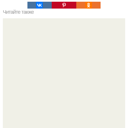
Читайте также
Осиное гнездо для привлечения денег. Приметы про ос:
поверья, проверенные годами
Откуда у дизайнера так много идей?