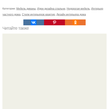
Категории:
Мебель диваны
,
Идеи дизайна спальни
,
Недорогая мебель
,
Интерьер
частного дома
,
Стили интерьеров квартир
,
Дизайн интерьера дома
Читайте также
Как выбрать унитаз: советы и рекомендации.