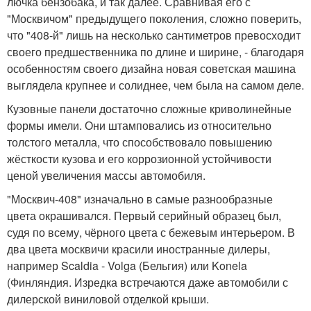
лючка бензобака, и так далее. Сравнивая его с
"Москвичом" предыдущего поколения, сложно поверить,
что "408-й" лишь на несколько сантиметров превосходит
своего предшественника по длине и ширине, - благодаря
особенностям своего дизайна новая советская машина
выглядела крупнее и солиднее, чем была на самом деле.
Кузовные панели достаточно сложные криволинейные
формы имели. Они штамповались из относительно
толстого металла, что способствовало повышению
жёсткости кузова и его коррозионной устойчивости
ценой увеличения массы автомобиля.
"Москвич-408" изначально в самые разнообразные
цвета окрашивался. Первый серийный образец был,
судя по всему, чёрного цвета с бежевым интерьером. В
два цвета москвичи красили иностранные дилеры,
например Scaldia - Volga (Бельгия) или Konela
(Финляндия. Изредка встречаются даже автомобили с
дилерской виниловой отделкой крыши.