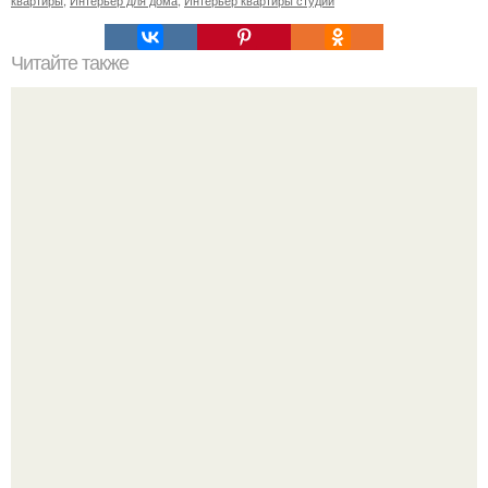
квартиры
,
Интерьер для дома
,
Интерьер квартиры студии
Читайте также
* Жизнь на позитиве.
Среди сосен. Этот дом словно вырос среди деревьев, и