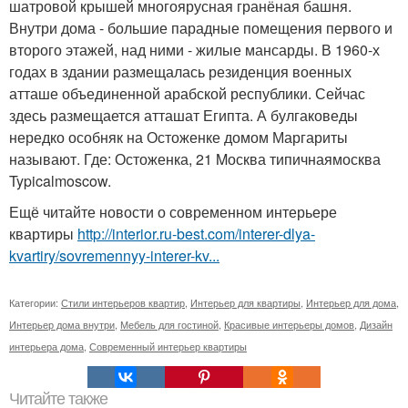
шатровой крышей многоярусная гранёная башня.
Внутри дома - большие парадные помещения первого и
второго этажей, над ними - жилые мансарды. В 1960-х
годах в здании размещалась резиденция военных
атташе объединенной арабской республики. Сейчас
здесь размещается атташат Египта. А булгаковеды
нередко особняк на Остоженке домом Маргариты
называют. Где: Остоженка, 21 Mосква типичнаямосква
Typicalmoscow.
Ещё читайте новости о современном интерьере
квартиры
http://interior.ru-best.com/interer-dlya-
kvartiry/sovremennyy-interer-kv...
Категории:
Стили интерьеров квартир
,
Интерьер для квартиры
,
Интерьер для дома
,
Интерьер дома внутри
,
Мебель для гостиной
,
Красивые интерьеры домов
,
Дизайн
интерьера дома
,
Современный интерьер квартиры
Читайте также