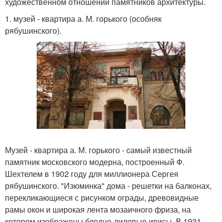
художественном отношении памятников архитектуры.
1. музей - квартира а. М. горького (особняк
рябушинского).
Музей - квартира а. М. горького - cамый известный
памятник московского модерна, построенный Ф.
Шехтелем в 1902 году для миллионера Сергея
рябушинского. "Изюминка" дома - решетки на балконах,
перекликающиеся с рисунком ограды, древовидные
рамы окон и широкая лента мозаичного фриза, на
котором изображены бледно-лиловые ирисы. В 1931