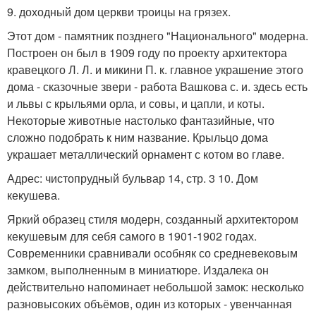
9. доходный дом церкви троицы на грязех.
Этот дом - памятник позднего "Национального" модерна.
Построен он был в 1909 году по проекту архитектора
кравецкого Л. Л. и микини П. к. главное украшение этого
дома - сказочные звери - работа Вашкова с. и. здесь есть
и львы с крыльями орла, и совы, и цапли, и коты.
Некоторые животные настолько фантазийные, что
сложно подобрать к ним название. Крыльцо дома
украшает металлический орнамент с котом во главе.
Адрес: чистопрудный бульвар 14, стр. 3 10. Дом
кекушева.
Яркий образец стиля модерн, созданный архитектором
кекушевым для себя самого в 1901-1902 годах.
Современники сравнивали особняк со средневековым
замком, выполненным в миниатюре. Издалека он
действительно напоминает небольшой замок: несколько
разновысоких объёмов, один из которых - увенчанная