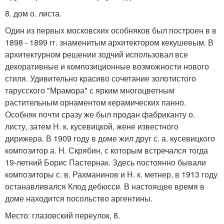
8. дом о. листа.
Один из первых московских особняков был построен в в
1898 - 1899 гг. знаменитым архитектором кекушевым. В
архитектурном решении зодчий использовал все
декоративные и композиционные возможности нового
стиля. Удивительно красиво сочетание золотистого
тарусского "Мрамора" с ярким многоцветным
растительным орнаментом керамических панно.
Особняк почти сразу же был продан фабриканту о.
листу, затем Н. к. кусевицкой, жене известного
дирижера. В 1909 году в доме жил друг с. а. кусевицкого
композитор а. Н. Скрябин, с которым встречался тогда
19-летний Борис Пастернак. Здесь постоянно бывали
композиторы с. в. Рахманинов и Н. к. метнер, в 1913 году
останавливался Клод дебюсси. В настоящее время в
доме находится посольство аргентины.
Место: глазовский переулок, 8.