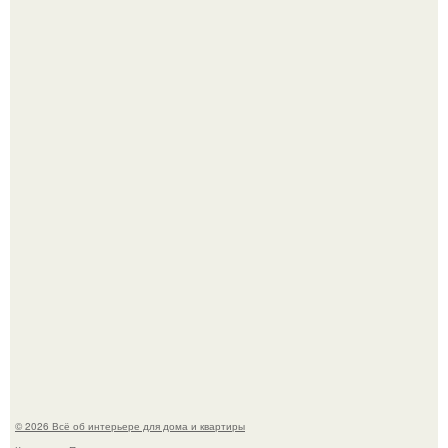
Готовясь к поездке, мы листали путеводители по городу
и наткнулись на фотографию белого дворца.
Квартира дипломата. Дизайнер Татьяна Сорокина -
Ильина создала классический интерьер для возрастной
пары в квартире площадью 82, 5 кв.
© 2026 Всё об интерьере для дома и квартиры