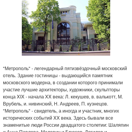
"Метрополь" - легендарный пятизвёздочный московский
отель. Здание гостиницы - выдающийся памятник
московского модерна, в создании которого принимали
участие лучшие архитекторы, художники, скульпторы
конца XIX - начала XX века: Л. кекушев, в. валькотт, М.
Врубель, и. нивинский, Н. Андреев, П. кузнецов.
"Метрополь" - свидетель, а иногда и участник, многих
исторических событий XX века. Здесь бывали все
знаменитые люди России двадцатого столетии: Шаляпин
и Анна Павлова, Малевич и Брюсов, Дягилев и