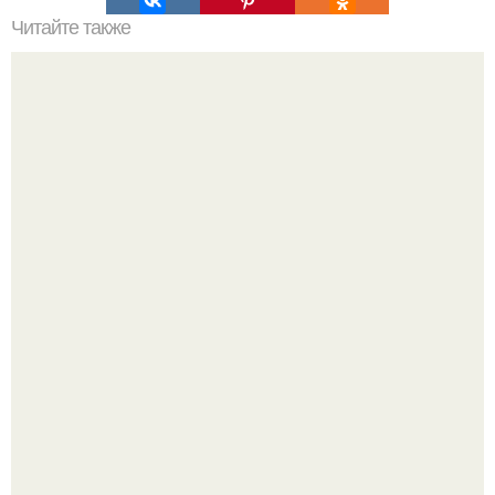
Читайте также
Как привлечь в ДОМ богатство и удачу?
Культурный код. Можно сделать красивый интерьер
практически где угодно.