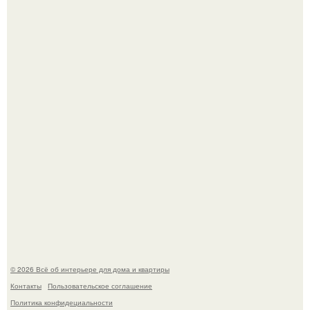
Невеста без права выбора: как показ Samuel Cirnansck
2012 года превратил подиум в манифест против
принуждения.
Эко - панно "Песочный Берег":
© 2026 Всё об интерьере для дома и квартиры
Контакты
Пользовательское соглашение
Политика конфидециальности