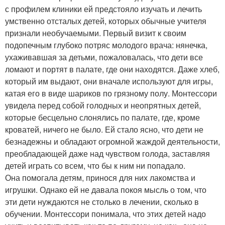
с профилем клиники ей предстояло изучать и лечить
умственно отсталых детей, которых обычные учителя
признали необучаемыми. Первый визит к своим
подопечным глубоко потряс молодого врача: нянечка,
ухаживавшая за детьми, пожаловалась, что дети все
ломают и портят в палате, где они находятся. Даже хлеб,
который им выдают, они вначале используют для игры,
катая его в виде шариков по грязному полу. Монтессори
увидела перед собой голодных и неопрятных детей,
которые бесцельно слонялись по палате, где, кроме
кроватей, ничего не было. Ей стало ясно, что дети не
безнадежны и обладают огромной жаждой деятельности,
преобладающей даже над чувством голода, заставляя
детей играть со всем, что бы к ним ни попадало.
Она помогала детям, принося для них лакомства и
игрушки. Однако ей не давала покоя мысль о том, что
эти дети нуждаются не столько в лечении, сколько в
обучении. Монтессори понимала, что этих детей надо