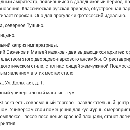
дный амфитеатр, появившийся в доледниковый период, пр
кновения. Классическая русская природа, обустроенная па
гивает горожан. Оно для прогулок и фотосессий идеально.
а, северное Тушино.
рицыно.
ький каприз императрицы.
ий Баженов и Матвей казаков - два выдающихся архитектора
тельством этого дворцово-паркового ансамбля. Отрестав
вдоготическом стиле, стал настоящей жемчужиной Подмоск
ым явлением в этих местах стало.
, Ул. Дольская, д. 1.
авный универсальный магазин - гум.
XI века есть современный торгово - развлекательный цент
ном. Универсам свои помещения для культурных мероприят
комплексе - после посещения красной площади, станет лог
риятия.