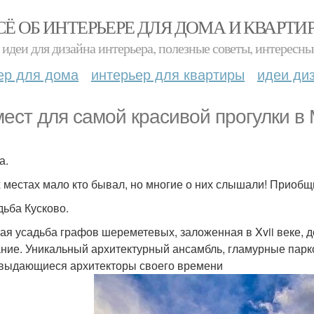
СЁ ОБ ИНТЕРЬЕРЕ ДЛЯ ДОМА И КВАРТИ
идеи для дизайна интерьера, полезные советы, интересны
ер для дома
интерьер для квартиры
идеи ди
мест для самой красивой прогулки в 
а.
х местах мало кто бывал, но многие о них слышали! Приобщ
дьба Кусково.
ая усадьба графов шереметевых, заложенная в Xvii веке, д
ние. Уникальный архитектурный ансамбль, гламурные парк
выдающиеся архитекторы своего времени