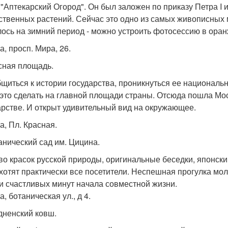
 "Аптекарский Огород". Он был заложен по приказу Петра 
ственных растений. Сейчас это одно из самых живописных м
ось на зимний период - можно устроить фотосессию в оран
а, просп. Мира, 26.
асная площадь.
щиться к истории государства, проникнуться ее националь
 это сделать на главной площади страны. Отсюда пошла Мос
арстве. И открыт удивительный вид на окружающее.
а, Пл. Красная.
танический сад им. Цицина.
во красок русской природы, оригинальные беседки, японский
хотят практически все посетители. Неспешная прогулка мо
и счастливых минут начала совместной жизни.
, ботаническая ул., д 4.
одненский ковш.