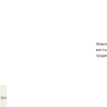
Живоп
места
тради
⇦