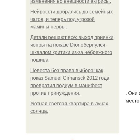
изменения во внешности актрисы.
Нейросети добрались до семейных
чатов, и теперь под угрозой
мамины нервы.
Детали решают всё: выход приянки
чопры на показе Dior обернулся
шквалом критики из-за небрежного
пошива.
Невеста без права выбора: как
показ Samuel Cirnansck 2012 года
превратил подиум в манифест
. Они
против принуждения.
место
Уютная светлая квартира в лучах
солнца.