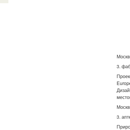
Москв
3. фа
Проек
Europ
Дизай
место
Москв
3. апт
Приро