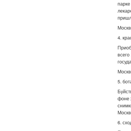
парке
лекар
пришл
Москв
4. кр
Приоб
всего
госуд
Москв
5. бо
Буйст
фоне 
снимк
Москва
6. сх