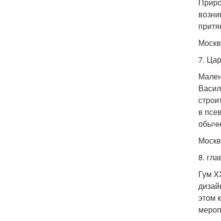
Приро
возни
притя
Москв
7. Ца
Мален
Васил
строи
в псе
обычн
Москва
8. гл
Гум X
дизай
этом 
мероп