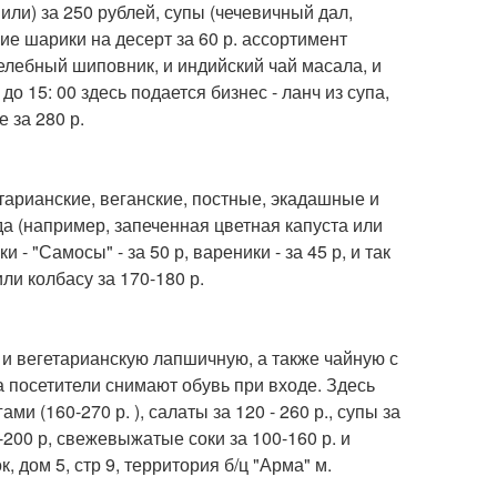
ли) за 250 рублей, супы (чечевичный дал,
дкие шарики на десерт за 60 р. ассортимент
елебный шиповник, и индийский чай масала, и
о 15: 00 здесь подается бизнес - ланч из супа,
 за 280 р.
тарианские, веганские, постные, экадашные и
 (например, запеченная цветная капуста или
 - "Самосы" - за 50 р, вареники - за 45 р, и так
ли колбасу за 170-180 р.
 и вегетарианскую лапшичную, а также чайную с
 посетители снимают обувь при входе. Здесь
 (160-270 р. ), салаты за 120 - 260 р., супы за
0-200 р, свежевыжатые соки за 100-160 р. и
, дом 5, стр 9, территория б/ц "Арма" м.