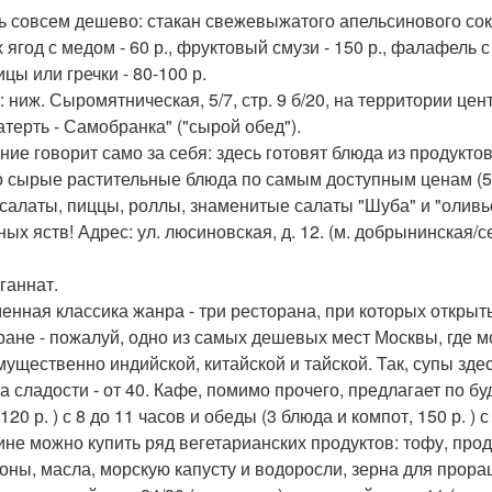
сь совсем дешево: стакан свежевыжатого апельсинового сока
 ягод с медом - 60 р., фруктовый смузи - 150 р., фалафель с
цы или гречки - 80-100 р.
 ниж. Сыромятническая, 5/7, стр. 9 б/20, на территории цент
атерть - Самобранка" ("сырой обед").
ние говорит само за себя: здесь готовят блюда из продукт
о сырые растительные блюда по самым доступным ценам (50
 салаты, пиццы, роллы, знаменитые салаты "Шуба" и "оливье
ных яств! Адрес: ул. люсиновская, д. 12. (м. добрынинская/с
ганнат.
енная классика жанра - три ресторана, при которых откры
ране - пожалуй, одно из самых дешевых мест Москвы, где м
ущественно индийской, китайской и тайской. Так, супы здесь
 а сладости - от 40. Кафе, помимо прочего, предлагает по бу
120 р. ) с 8 до 11 часов и обеды (3 блюда и компот, 150 р. 
ине можно купить ряд вегетарианских продуктов: тофу, про
оны, масла, морскую капусту и водоросли, зерна для прора