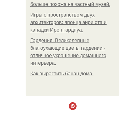
больше похожа на частный музей.
Игры с пространством двух
архитекторов: японца эири ота и
канадки Ирен гардпуа.
Гардения. Великолепные
благоухающие цветы гардении -
отличное украшение домашнего
интерьера.
Как вырастить банан дома.