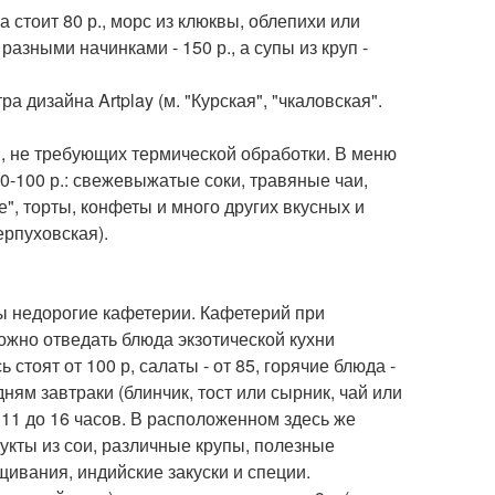
 стоит 80 р., морс из клюквы, облепихи или
 разными начинками - 150 р., а супы из круп -
ра дизайна Artplay (м. "Курская", "чкаловская".
ов, не требующих термической обработки. В меню
-100 р.: свежевыжатые соки, травяные чаи,
", торты, конфеты и много других вкусных и
ерпуховская).
ты недорогие кафетерии. Кафетерий при
ожно отведать блюда экзотической кухни
 стоят от 100 р, салаты - от 85, горячие блюда -
дням завтраки (блинчик, тост или сырник, чай или
) с 11 до 16 часов. В расположенном здесь же
дукты из сои, различные крупы, полезные
щивания, индийские закуски и специи.