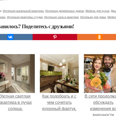
и:
Интерьер маленькой квартиры
,
Интерьер деревянных домов
,
Мебель для кухни
,
Деш
доме
,
Интерьер квартиры студии
,
Интерьер зала в квартире
,
Интерьер для дома
,
Мебел
авилось? Поделитесь с друзьями!
Уютная светлая
Как подобрать и с
В сети продолж
квартира в лучах
чем сочетать
обсуждать
солнца.
кухонный фартук.
изменения в
внешности