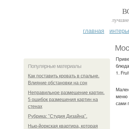
В
лучшие 
главная
интерь
Мос
Приве
блюда
Популярные материалы
1. Fru
Как поставить кровать в спальне.
Влияние обстановки на сон
Мален
Неправильное размещение картин.
меню 
5 ошибок размещения картин на
сами 
стенах
Рубрика: "Студия Дизайна".
Нью-йоркская квартира, которая