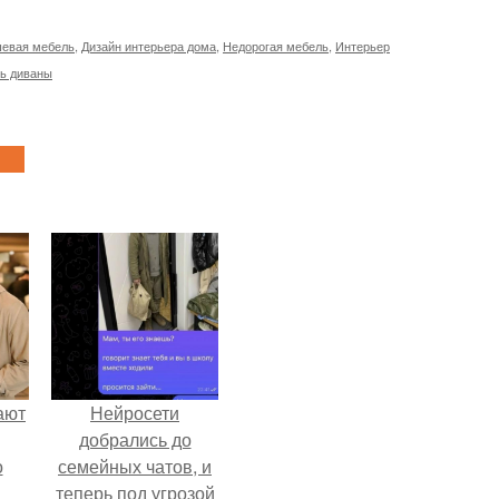
евая мебель
,
Дизайн интерьера дома
,
Недорогая мебель
,
Интерьер
ь диваны
ают
Нейросети
добрались до
о
семейных чатов, и
теперь под угрозой