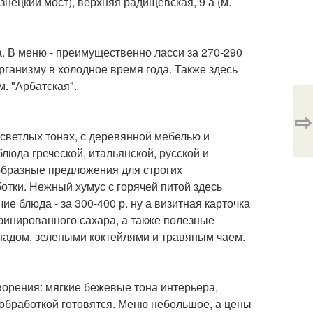
кузнецкий мост), верхняя радищевская, 9 а (м.
. В меню - преимущественно ласси за 270-290
 организму в холодное время года. Также здесь
м. "Арбатская".
⇨
 светлых тонах, с деревянной мебелью и
юда греческой, итальянской, русской и
ообразные предложения для строгих
ботки. Нежный хумус с горячей питой здесь
чие блюда - за 300-400 р. ну а визитная карточка
финированного сахара, а также полезные
надом, зелеными коктейлями и травяным чаем.
ворения: мягкие бежевые тона интерьера,
обработкой готовятся. Меню небольшое, а цены