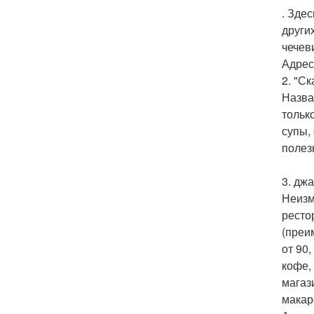
. Зде
других
чечеви
Адрес:
2. "Ск
Назва
тольк
супы,
полез
3. джа
Неизм
ресто
(преим
от 90,
кофе, 
магаз
макар