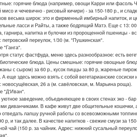
ятные: горячие блюда (например, овощи Карри или фасоль Чи
 мисо и чечевично - рисовый кичири) - за 150-180 р., и сла
ков весьма широк: это и фирменный имбирный напиток, и ц
ельные ласси и Райты, а также бодрящий Матэ. Еще с 13: 00 д
а, гарнира, напитка и булочки из пророщенной пшеницы - все
: петровский переулок, 1/30 (м. "Пушкинская".
е "Ганга".
тря статус фастфуда, меню здесь разнообразное: есть веге
биотические блюда. Цены смешные: горячие овощные блюда
аны с сыром) за 60 р., кусок пиццы за 80 р, жареные пирожки
. А еще здесь можно взять с собой вегетарианские сосиски и
: новосущёвская, 26 а (м. савёловская, м. Марьина роща).
е "Д'Иван".
 уютное заведение, объединяющее в своих стенах эко - бар
ми диванчиками. В кафе живут две общительные кошечки, а
 отведать лапшу ручной работы со всевозможными топпингами
0 р, и так далее. В качестве напитков - свежие смузи за 15
ой чай (150 р. за чайник. Адрес: нижний сусальный переулок
ая".