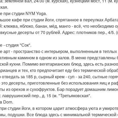
: земляной вал, 24/30 (м. курская), кузнецкий мост, 11 (м. 
ская.
фе при студии NYM Yoga.
ьшое кафе при студии йоги, спрятанное в переулках Арбата
й: клюква, яблоко, банан, мёд, манго - всё, что необходимо
вкусные десерты от 70 рублей. Адрес: плотников пер., 4/5. (
е - студия "Сок".
е арт - пространство с интерьером, выполненным в теплых
ативным камином в одном из залов. В меню представлены бл
ской кухни. Помимо вегетарианских блюд, здесь есть разн
арианцев и тех, кто предпочитает еду без термической обра
отведать за 185 р, сырный крем - суп - за 240, сытные горя
- это десерты, приготовленные без использования яиц и ра
ты из орехов и сухофруктов. Бар порадует домашним лимо
 лаврушинский пер., д. 15 (м. "Третьяковская".
ga Dom.
при студии йоги, в котором царит атмосфера уюта и умирот
мы, подушки. Все блюда здесь с минимальной термической 