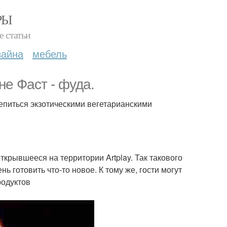
РЫ
е статьи
зайна
мебель
не Фаст - фуда.
репиться экзотическими вегетарианскими
ткрывшееся на территории Artplay. Так такового
 готовить что-то новое. К тому же, гости могут
родуктов