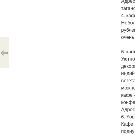
Адреса
таган
4. ка
Небол
рубле
очень 
⇦
5. каф
Уютно
декор
индий
вегет
можно 
кафе 
конфе
Адрес:
6. Yo
Кафе 
подиу