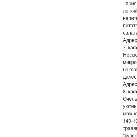
- при
легкий
напит
питат
салат
Адрес
7. каф
Несмо
микро
баклаж
далее
Адрес
8. каф
Очень
уютны
можно
140-19
травян
"курск