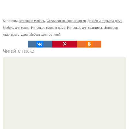
Категории:
Кухонная мебель
,
Стили интерьеров квартир
,
Дизайн интерьера дома
,
Мебель для кухни
,
Интерьер кухни в доме
,
Интерьер для квартиры
,
Интерьер
квартиры студии
,
Мебель для гостиной
Читайте также
Фотоплитка. Фотоплитка - новое направление в
производстве керамической плитки.