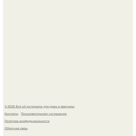
Среди сосен. Этот дом словно вырос среди деревьев, и
жизнь здесь течет в собственном ритме - спокойно, без
спешки и лишнего шума.
Откуда у дизайнера так много идей?
© 2026 Всё об интерьере для дома и квартиры
Контакты
Пользовательское соглашение
Политика конфидециальности
Обратная связь