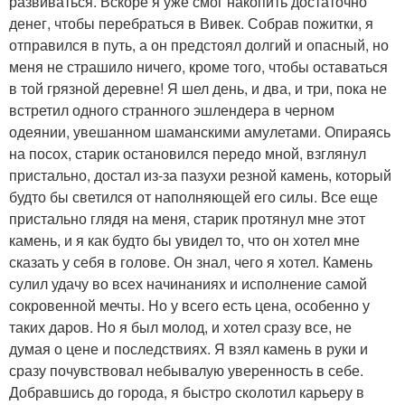
развиваться. Вскоре я уже смог накопить достаточно
денег, чтобы перебраться в Вивек. Собрав пожитки, я
отправился в путь, а он предстоял долгий и опасный, но
меня не страшило ничего, кроме того, чтобы оставаться
в той грязной деревне! Я шел день, и два, и три, пока не
встретил одного странного эшлендера в черном
одеянии, увешанном шаманскими амулетами. Опираясь
на посох, старик остановился передо мной, взглянул
пристально, достал из-за пазухи резной камень, который
будто бы светился от наполняющей его силы. Все еще
пристально глядя на меня, старик протянул мне этот
камень, и я как будто бы увидел то, что он хотел мне
сказать у себя в голове. Он знал, чего я хотел. Камень
сулил удачу во всех начинаниях и исполнение самой
сокровенной мечты. Но у всего есть цена, особенно у
таких даров. Но я был молод, и хотел сразу все, не
думая о цене и последствиях. Я взял камень в руки и
сразу почувствовал небывалую уверенность в себе.
Добравшись до города, я быстро сколотил карьеру в