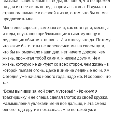
вызывая завистливые взгляды, но понял, что не прожил
ни дня из нее лишь перед взором ассасина. Я думал о
странном шамане и о своей жизни, о том, что бы он мог
предложить мне.
Меня еще спросят, замечаю ли я, как летят дни, месяцы
и годы, неустанно приближающие к самому концу в
леденящих объятиях тишины. И я отвечу, что да. Потому
что какие бы тяготы не переносили мы на своем пути,
что бы ни омрачало наши дни, нет ничего дороже, чем
жизнь, прожитая тобой самим, и никем другим. Чем
жизнь, которую не диктуют со всех сторон, чем жизнь - в
которой пылает огонь. Даже в зимние ледяные ночи. Хм.
Сегодня уже начало нового года, надо же. И хорошо, что
так.
"Всем выпивки за мой счет, мутсеры! " - Крикнул я
трактирщику и не спеша сделал глоток из своей кружки.
Размышления увлекали меня все дальше, и эта смена
одного года другим показалась мне не такой уж и