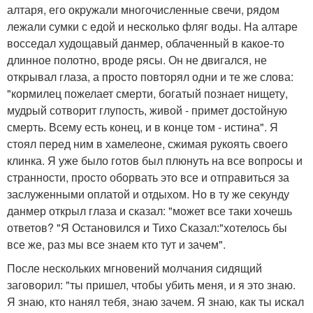
алтаря, его окружали многочисленные свечи, рядом
лежали сумки с едой и несколько фляг воды. На алтаре
восседал худощавый данмер, облаченный в какое-то
длинное полотно, вроде рясы. Он не двигался, не
открывал глаза, а просто повторял одни и те же слова:
"кормилец пожелает смерти, богатый познает нищету,
мудрый сотворит глупость, живой - примет достойную
смерть. Всему есть конец, и в конце том - истина". Я
стоял перед ним в хамелеоне, сжимая рукоять своего
клинка. Я уже было готов был плюнуть на все вопросы и
странности, просто оборвать это все и отправиться за
заслуженными оплатой и отдыхом. Но в ту же секунду
данмер открыл глаза и сказал: "может все таки хочешь
ответов? "Я Остановился и Тихо Сказал:"хотелось бы
все же, раз мы все знаем кто тут и зачем".
После нескольких мгновений молчания сидящий
заговорил: "ты пришел, чтобы убить меня, и я это знаю.
Я знаю, кто нанял тебя, знаю зачем. Я знаю, как ты искал