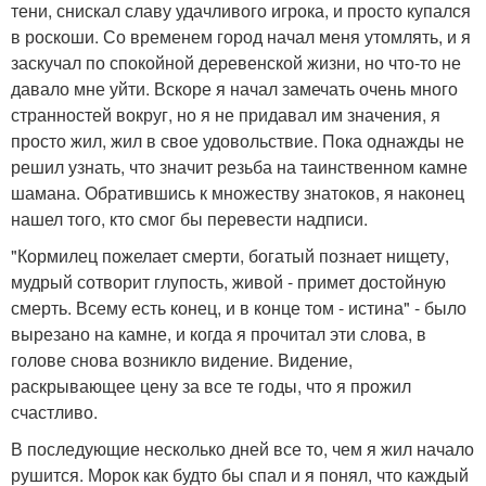
тени, снискал славу удачливого игрока, и просто купался
в роскоши. Со временем город начал меня утомлять, и я
заскучал по спокойной деревенской жизни, но что-то не
давало мне уйти. Вскоре я начал замечать очень много
странностей вокруг, но я не придавал им значения, я
просто жил, жил в свое удовольствие. Пока однажды не
решил узнать, что значит резьба на таинственном камне
шамана. Обратившись к множеству знатоков, я наконец
нашел того, кто смог бы перевести надписи.
"Кормилец пожелает смерти, богатый познает нищету,
мудрый сотворит глупость, живой - примет достойную
смерть. Всему есть конец, и в конце том - истина" - было
вырезано на камне, и когда я прочитал эти слова, в
голове снова возникло видение. Видение,
раскрывающее цену за все те годы, что я прожил
счастливо.
В последующие несколько дней все то, чем я жил начало
рушится. Морок как будто бы спал и я понял, что каждый