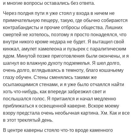
и многие вопросы оставались без ответа.
Через полдня пути я уже стоял у входа в ничем не
примечательную пещеру, такую, где обычно собираются
контрабандисты и прочие отбросы общества. Лишних
смертей не хотелось, поэтому я просто понадеялся, что
внутри никого кроме недара не будет. Я вытащил свой
кинжал, амулет хамелеона и пузырек с паралитическим
ядом. Минутой позже приготовления были окончены, и я
шагнул во влажную духоту подземелья. Я шел долго,
очень долго, вглядываясь в темноту, благо кошачьему
глазу обучен. Стены сменялись такими же
осыпающимися стенами, и я уже было отчаялся найти
хоть что-нибудь, как впереди забрезжил свет и
послышался голос. Я притаился и начал медленно
приближаться к освещенной каверне. Вскоре моему
взору предстала очень необычная картина. Хм. Как и все
в этот треклятый день.
В центре каверны стояло что-то вроде каменного