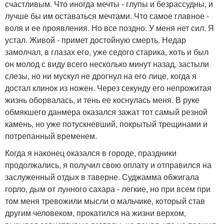
счастливым. Что иногда мечты - глупы и безрассудны, и
лучше бы им оставаться мечтами. Что самое главное -
воля и ее проявления. Но все поздно. У меня нет сил. Я
устал. Живой - примет достойную смерть. Недар
замолчал, в глазах его, уже седого старика, хоть и был
он молод с виду всего несколько минут назад, застыли
слезы, но ни мускул не дрогнул на его лице, когда я
достал клинок из ножен. Через секунду его непрожитая
жизнь оборвалась, и тень ее коснулась меня. В руке
обмякшего данмера оказался зажат тот самый резной
камень, но уже потускневший, покрытый трещинами и
потрепанный временем.
Когда я наконец оказался в городе, праздники
продолжались, я получил свою оплату и отправился на
заслуженный отдых в таверне. Суджамма обжигала
горло, дым от лунного сахара - легкие, но при всем при
том меня тревожили мысли о мальчике, который став
другим человеком, прокатился на жизни верхом,