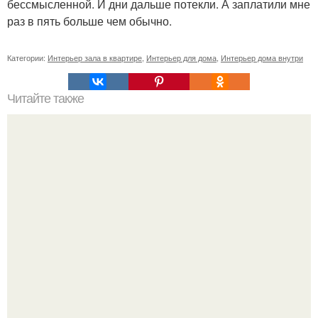
бессмысленной. И дни дальше потекли. А заплатили мне
раз в пять больше чем обычно.
Категории:
Интерьер зала в квартире
,
Интерьер для дома
,
Интерьер дома внутри
Читайте также
Очень большой популярностью в последнее время
пользуются новогодние флористические композиции.