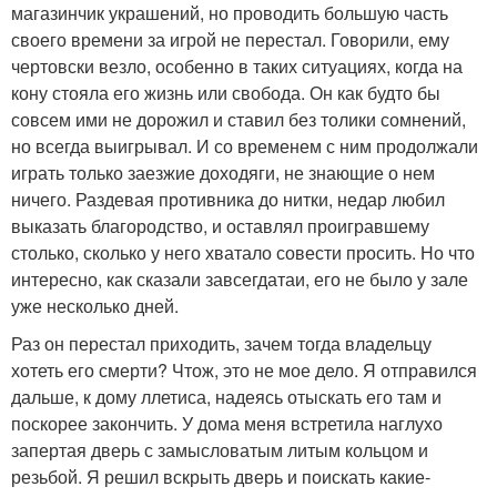
магазинчик украшений, но проводить большую часть
своего времени за игрой не перестал. Говорили, ему
чертовски везло, особенно в таких ситуациях, когда на
кону стояла его жизнь или свобода. Он как будто бы
совсем ими не дорожил и ставил без толики сомнений,
но всегда выигрывал. И со временем с ним продолжали
играть только заезжие доходяги, не знающие о нем
ничего. Раздевая противника до нитки, недар любил
выказать благородство, и оставлял проигравшему
столько, сколько у него хватало совести просить. Но что
интересно, как сказали завсегдатаи, его не было у зале
уже несколько дней.
Раз он перестал приходить, зачем тогда владельцу
хотеть его смерти? Чтож, это не мое дело. Я отправился
дальше, к дому ллетиса, надеясь отыскать его там и
поскорее закончить. У дома меня встретила наглухо
запертая дверь с замысловатым литым кольцом и
резьбой. Я решил вскрыть дверь и поискать какие-