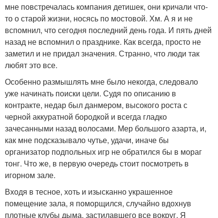
мне повстречалась компания детишек, они кричали что-
то о старой жизни, носясь по мостовой. Хм. А я и не
вспомнил, что сегодня последний день года. И пять дней
назад не вспомнил о празднике. Как всегда, просто не
заметил и не придал значения. Странно, что люди так
любят это все.
Особенно размышлять мне было некогда, следовало
уже начинать поиски цели. Судя по описанию в
контракте, недар был данмером, высокого роста с
черной аккуратной бородкой и всегда гладко
зачесанными назад волосами. Мер большого азарта, и,
как мне подсказывало чутье, удачи, иначе бы
организатор подпольных игр не обратился бы в мораг
тонг. Что же, в первую очередь стоит посмотреть в
игорном зале.
Входя в тесное, хоть и изысканно украшенное
помещение зала, я поморщился, случайно вдохнув
плотные клубы дыма, застилавшего все вокруг. Я