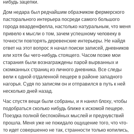
нибудь зацепки.
Дом недара был редчайшим образчиком фермерского
пасторального интерьера посреди самого большого
города вварденфелла, настолько натуральным, что меня
привело к мысли о том, зачем успешному человеку в
точности повторять деревенские интерьеры. Не найдя
ответ на этот вопрос я начал поиски записей, дневников
или хотя бы чего-нибудь стоящего. Часом позже мои
старания были вознаграждены парой вырванных и
скомканных страниц из личного дневника. Все следы
вели к одной отдаленной пещере в районе западного
нагорья. Судя по записям он и отправился в путь к ней
несколько дней назад.
Час спустя вещи были собраны, и я нанял блоху, чтобы
подобраться сколько нибудь ближе к искомой пещере.
Поездка полной беспокойных мыслей и предчувствий
прошла. Меня уже не покидало ощущение того, что что-
то идет совершенно не так, странности только копились,