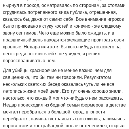
нырнул в проход, осматриваясь по сторонам, за столами
сгрудилась потрепанного вида публика, отрешенная,
казалось бы, даже от самих себя. Все внимание игроков
было приковано к стуку костей и конечно - же сладкому
звону септимов. Чего еще можно было ожидать, и в
праздничный день находятся желающие проиграть свои
кровные. Недара или хотя бы кого-нибудь похожего на
него среди посетителей я не увидел, и решил
порасспрашивать о нем.
Для убийцы красноречие не менее важно, чем для
священника, что бы там ни говорили. Результатом
нескольких светских бесед оказалась чуть ли не вся
летопись жизни моей цели. Его тут очень хорошо знали,
настолько, что каждый мог что-нибудь о нем рассказать.
Недар происходил из бедной семьи фермеров, в детстве
мечтал перебраться в большой город, в юности
перебрался, начинал устраивать свою жизнь, занимаясь
воровством и контрабандой, после остепенился, открыл