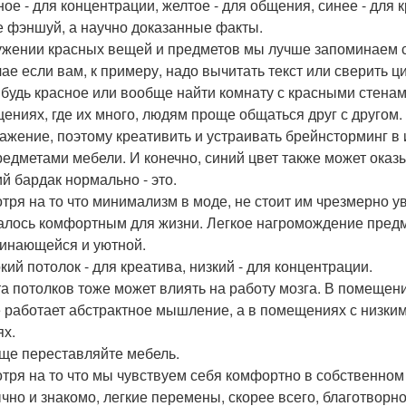
ное - для концентрации, желтое - для общения, синее - для 
е фэншуй, а научно доказанные факты.
ужении красных вещей и предметов мы лучше запоминаем 
чае если вам, к примеру, надо вычитать текст или сверить ц
ибудь красное или вообще найти комнату с красными стенам
ениях, где их много, людям проще общаться друг с другом.
ажение, поэтому креативить и устраивать брейнсторминг в
редметами мебели. И конечно, синий цвет также может ока
ий бардак нормально - это.
тря на то что минимализм в моде, не стоит им чрезмерно у
алось комфортным для жизни. Легкое нагромождение предм
инающейся и уютной.
кий потолок - для креатива, низкий - для концентрации.
а потолков тоже может влиять на работу мозга. В помещен
 работает абстрактное мышление, а в помещениях с низким
ях.
аще переставляйте мебель.
тря на то что мы чувствуем себя комфортно в собственном 
чно и знакомо, легкие перемены, скорее всего, благотворн