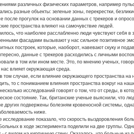
ениями различных физических параметров, например пульса
ались разные объекты: зеленые зоны, перекрестки, безлик
е после прогулок на основании данных с трекеров и опросо
ские пространства влияют на самочувствие людей.
илось, что наиболее расслабленно люди чувствуют себя в 
енными фасадами вызывают у нас сильное позитивное эмо
итных построек, которые, наоборот, навевают скуку и пода
нтересно, данные с трекеров расходились с личными воспо
вовали в том или ином месте. Это, по мнению ученых, говор
а нас влияет окружающая среда.
в том случае, если влияние окружающего пространства на 
дить, то с пониманием влияния пространства вокруг на наш
 несколько исследований говорят о том, что от среды, в ко
еское состояние. Так, британские ученые выяснили, что лю
е других подвержены болезням кровеносной системы, однако
заболеваемость ниже.
е исследование показало, что скорость выздоровления больн
 Больных в ходе эксперимента поделили на две группы. Одн
х - с видом на кирпичную стену. Оказалось, что больные и