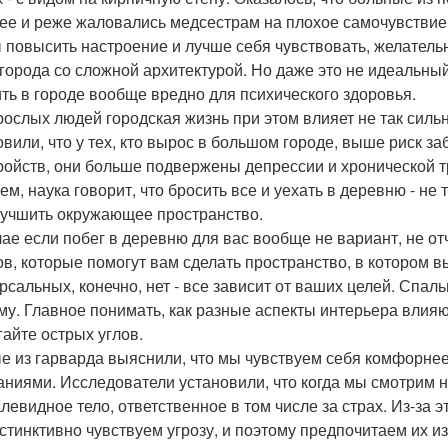
ее и реже жаловались медсестрам на плохое самочувствие
 повысить настроение и лучше себя чувствовать, желательн
 города со сложной архитектурой. Но даже это не идеальны
ить в городе вообще вредно для психического здоровья.
рослых людей городская жизнь при этом влияет не так сильн
овили, что у тех, кто вырос в большом городе, выше риск з
ройств, они больше подвержены депрессии и хронической т
ем, наука говорит, что бросить все и уехать в деревню - не 
лучшить окружающее пространство.
чае если побег в деревню для вас вообще не вариант, не от
ов, которые помогут вам сделать пространство, в котором 
рсальных, конечно, нет - все зависит от ваших целей. Спаль
му. Главное понимать, как разные аспекты интерьера влияю
гайте острых углов.
е из гарварда выяснили, что мы чувствуем себя комфорне
аниями. Исследователи установили, что когда мы смотрим н
левидное тело, ответственное в том числе за страх. Из-за 
стинктивно чувствуем угрозу, и поэтому предпочитаем их из