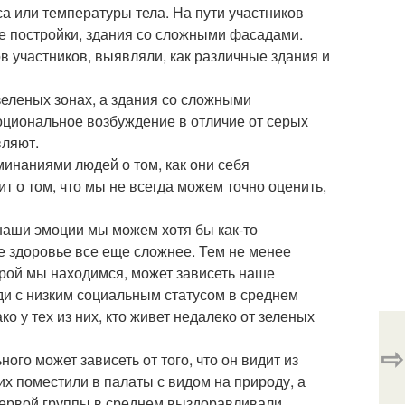
 или температуры тела. На пути участников
ие постройки, здания со сложными фасадами.
в участников, выявляли, как различные здания и
зеленых зонах, а здания со сложными
циональное возбуждение в отличие от серых
вляют.
минаниями людей о том, как они себя
ит о том, что мы не всегда можем точно оценить,
наши эмоции мы можем хотя бы как-то
е здоровье все еще сложнее. Тем не менее
торой мы находимся, может зависеть наше
ди с низким социальным статусом в среднем
 у тех из них, кто живет недалеко от зеленых
⇨
ого может зависеть от того, что он видит из
их поместили в палаты с видом на природу, а
з первой группы в среднем выздоравливали