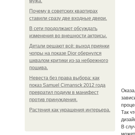
мужа.
Почему в советских квартирах
ставили сразу две входные двери.
В сети продолжают обсуждать
изменения во внешности актрисы.
Детали решают всё: выход приянки
чопры на показе Dior обернулся
шквалом критики из-за небрежного
пошива.
Невеста без права выбора: как
показ Samuel Cirnansck 2012 года
Оказа
превратил подиум в манифест
завис
против принуждения.
проце
Растения как украшения интерьера.
Так ч
дизай
В слу
может