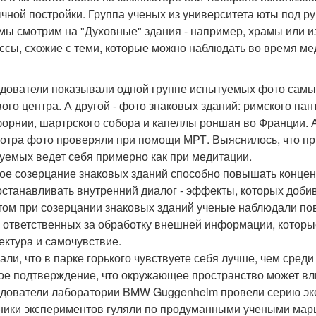
чной постройки. Группа ученых из университета юты под ру
 мы смотрим на "Духовные" здания - например, храмы или и
ссы, схожие с теми, которые можно наблюдать во время ме
дователи показывали одной группе испытуемых фото самы
вого центра. А другой - фото знаковых зданий: римского пан
орнии, шартрского собора и капеллы роншан во Франции. 
отра фото проверяли при помощи МРТ. Выяснилось, что при
уемых ведет себя примерно как при медитации.
ое созерцание знаковых зданий способно повышать конце
останавливать внутренний диалог - эффекты, которых доб
том при созерцании знаковых зданий ученые наблюдали по
, ответственных за обработку внешней информации, которы
ектура и самочувствие.
али, что в парке горького чувствуете себя лучше, чем сред
ое подтверждение, что окружающее пространство может вл
дователи лаборатории BMW Guggenheim провели серию экс
ники экспериментов гуляли по продуманными учеными марш