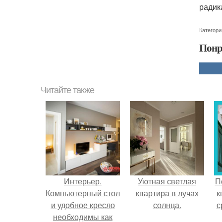
радик
Категори
Понр
Читайте также
Интерьер.
Уютная светлая
П
Компьютерный стол
квартира в лучах
к
и удобное кресло
солнца.
с
необходимы как