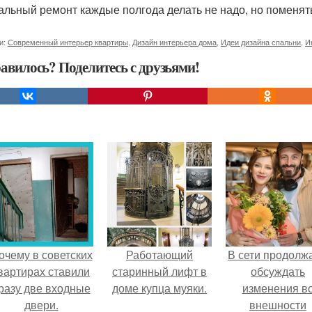
альный ремонт каждые полгода делать не надо, но поменят
и:
Современный интерьер квартиры
,
Дизайн интерьера дома
,
Идеи дизайна спальни
,
И
авилось? Поделитесь с друзьями!
очему в советских
Работающий
В сети продолж
вартирах ставили
старинный лифт в
обсуждать
разу две входные
доме купца муяки.
изменения в
двери.
внешности