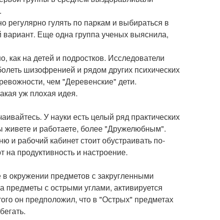
.
о регулярно гулять по паркам и выбираться в
й вариант. Еще одна группа ученых выяснила,
о, как на детей и подростков. Исследователи
аболеть шизофренией и рядом других психических
ревожности, чем "Деревенские" дети.
такая уж плохая идея.
чаивайтесь. У науки есть целый ряд практических
вы живете и работаете, более "Дружелюбным".
ню и рабочий кабинет стоит обустраивать по-
т на продуктивность и настроение.
е в окружении предметов с закругленными
а предметы с острыми углами, активируется
этого он предположил, что в "Острых" предметах
бегать.