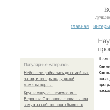
В
лучшие 
главная
интерь
Нау
про
Время
Популярные материалы
Как о
Как в
Нейросети добрались до семейных
после
чатов, и теперь под угрозой
прогр
мамины нервы.
наско
Круг замкнулся: психологиня
Вероника Степанова снова вышла
замуж за собственного бывшего