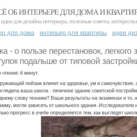
СЁ ОБ ИНТЕРЬЕРЕ ДЛЯ ДОМА И КВАРТИ
идеи для дизайна интерьера, полезные советы, интересны
ер для дома
интерьер для квартиры
идеи ди
ка - о пользе перестановок, легког
гулок подальше от типовой застройк
 чтения: 6 минут.
кружающий пейзаж влияет на здоровье, ум и самочувствие, а
ыглядела ваша школа - типичное здание советской построй
днему слову техники? Ваши результаты на экзаменах и то,
амму, могли зависеть от школьного здания. Исследователи 
лько прогресс в учебе определяется тем, как выглядят шко