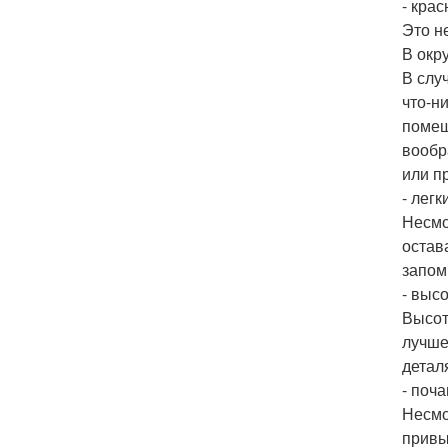
- крас
Это н
В окр
В слу
что-н
помещ
вообр
или п
- легк
Несмо
остав
запом
- высо
Высот
лучше
детал
- поч
Несмо
привы