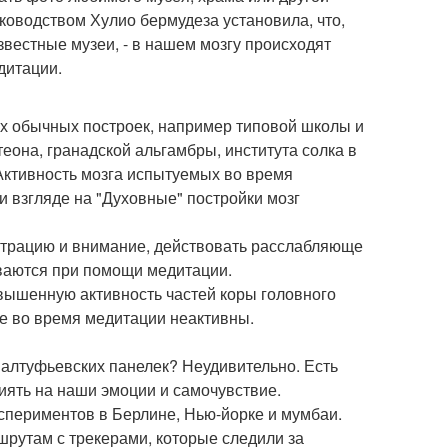
ководством Хулио бермудеза установила, что,
звестные музеи, - в нашем мозгу происходят
дитации.
х обычных построек, например типовой школы и
теона, гранадской альгамбры, института солка в
Активность мозга испытуемых во время
 взгляде на "Духовные" постройки мозг
нтрацию и внимание, действовать расслабляюще
иваются при помощи медитации.
вышенную активность частей коры головного
е во время медитации неактивны.
и алтуфьевских панелек? Неудивительно. Есть
иять на наши эмоции и самочувствие.
периментов в Берлине, Нью-йорке и мумбаи.
рутам с трекерами, которые следили за