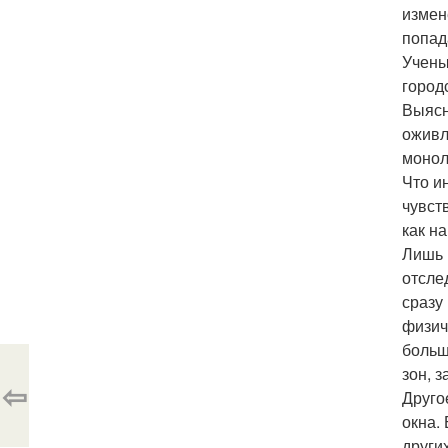
измен
попад
Учены
город
Выясн
оживл
монол
Что и
чувст
как н
Лишь 
отсле
сразу
физич
больш
зон, 
⇦
Друго
окна.
други