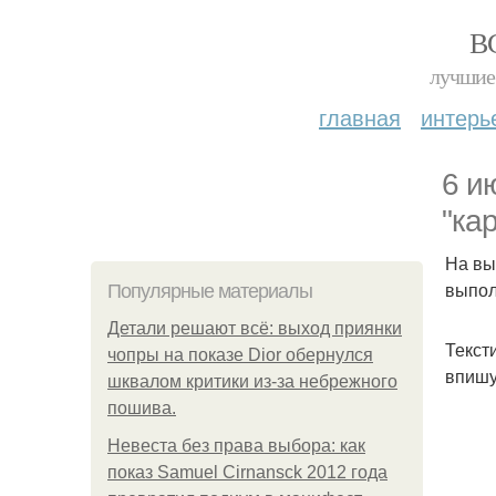
В
лучшие 
главная
интерь
6 и
"ка
На вы
выпол
Популярные материалы
Детали решают всё: выход приянки
Текст
чопры на показе Dior обернулся
впишу
шквалом критики из-за небрежного
пошива.
Невеста без права выбора: как
показ Samuel Cirnansck 2012 года