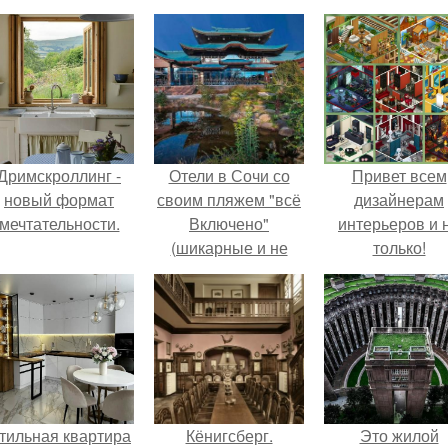
Дримскроллинг -
Отели в Сочи со
Привет всем
новый формат
своим пляжем "всё
дизайнерам
мечтательности.
Включено"
интерьеров и 
(шикарные и не
только!
очень).
тильная квартира
Кёнигсберг.
Это жилой