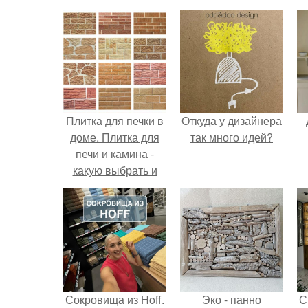
Плитка для печки в
Откуда у дизайнера
доме. Плитка для
так много идей?
печи и камина -
какую выбрать и
какой лучше
обложить печь в
доме.
Сокровища из Hoff.
Эко - панно
С