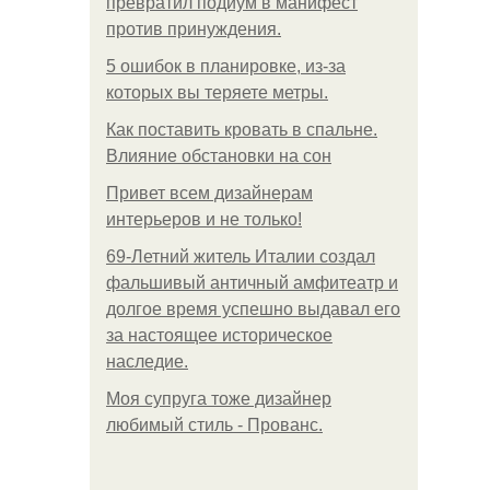
превратил подиум в манифест
против принуждения.
5 ошибок в планировке, из-за
которых вы теряете метры.
Как поставить кровать в спальне.
Влияние обстановки на сон
Привет всем дизайнерам
интерьеров и не только!
69-Летний житель Италии создал
фальшивый античный амфитеатр и
долгое время успешно выдавал его
за настоящее историческое
наследие.
Моя супруга тоже дизайнер
любимый стиль - Прованс.