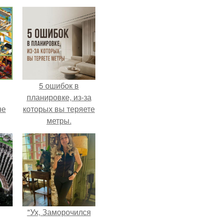
5 ошибок в
планировке, из-за
не
которых вы теряете
метры.
"Ух, Заморочился