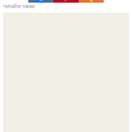
Читайте также
Бизнес: производство изделий из жидкого камня.
Уютная светлая квартира в лучах солнца.