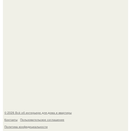
Сокровища из Hoff.
Эко - панно "Песочный Берег":
© 2026 Всё об интерьере для дома и квартиры
Контакты
Пользовательское соглашение
Политика конфидециальности