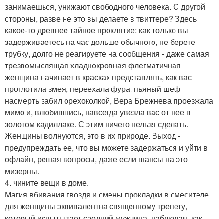
занимаешься, унижают свободного человека. С другой
стороны, разве не это вы делаете в твиттере? Здесь
какое-то древнее тайное проклятие: как только вы
задерживаетесь на час дольше обычного, не берете
трубку, долго не реагируете на сообщения - даже самая
трезвомыслящая хладнокровная флегматичная
женщина начинает в красках представлять, как вас
проглотила змея, переехала фура, пьяный шеф
насмерть забил орехоколкой, Вера Брежнева проезжала
мимо и, влюбившись, навсегда увезла вас от нее в
золотом кадиллаке. С этим ничего нельзя сделать.
Женщины волнуются, это в их природе. Выход -
предупреждать ее, что вы можете задержаться и уйти в
офлайн, решая вопросы, даже если шансы на это
мизерны.
4. чините вещи в доме.
Магия вбивания гвоздя и смены прокладки в смесителе
для женщины эквивалентна священному трепету,
который испытывает средний мужчина, наблюдая, как