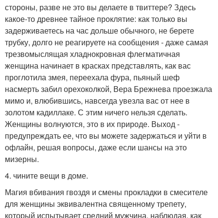
стороны, разве не это вы делаете в твиттере? Здесь
какое-то древнее тайное проклятие: как только вы
задерживаетесь на час дольше обычного, не берете
трубку, долго не реагируете на сообщения - даже самая
трезвомыслящая хладнокровная флегматичная
женщина начинает в красках представлять, как вас
проглотила змея, переехала фура, пьяный шеф
насмерть забил орехоколкой, Вера Брежнева проезжала
мимо и, влюбившись, навсегда увезла вас от нее в
золотом кадиллаке. С этим ничего нельзя сделать.
Женщины волнуются, это в их природе. Выход -
предупреждать ее, что вы можете задержаться и уйти в
офлайн, решая вопросы, даже если шансы на это
мизерны.
4. чините вещи в доме.
Магия вбивания гвоздя и смены прокладки в смесителе
для женщины эквивалентна священному трепету,
который испытывает средний мужчина, наблюдая, как