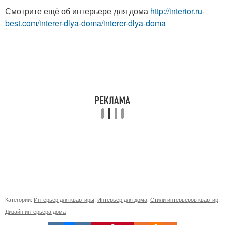
Смотрите ещё об интерьере для дома
http://interior.ru-
best.com/interer-dlya-doma/interer-dlya-doma
Категории:
Интерьер для квартиры
,
Интерьер для дома
,
Стили интерьеров квартир
,
Дизайн интерьера дома