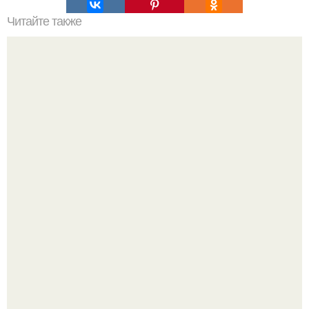
Читайте также
Какой потолок для ванной выбрать?
В июле 1959 года в Москве, в парке "Сокольники",
открылась американская национальная выставка.