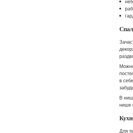
неб
раб
гар
Спал
Зачас
декор
раздв
Можно
посте
в себ
забуд
В ниш
нише 
Кухн
Для т