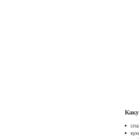
Каку
спа
кух