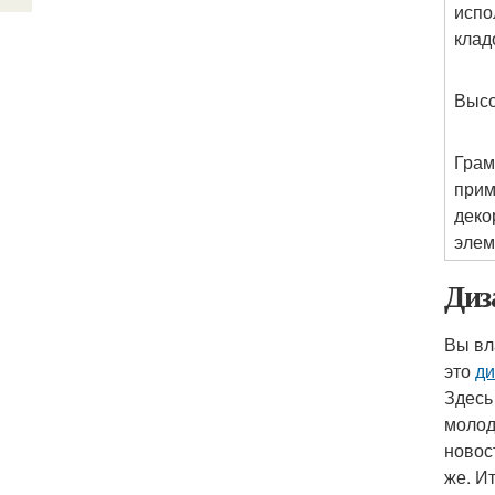
испо
клад
Высо
Грам
прим
деко
элем
Диз
Вы вл
это
ди
Здесь
молод
новос
же. И