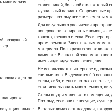
ь минимализм
столешницей, большой стол, который 
журнальный вариант. Современные про
размера, поэтому все эти элементы мож
Для визуального увеличения простран
поверхности, зонировать с помощью пе
тонкого, крепкого стекла. Если перего
ий, воздушный
время ремонта. Здесь важным моменто
рьер
материала. Пол в разных зонах должен р
ламинате. В спальной зоне можно пост
иметь индивидуальное освещение.
Не использовать в интерьере однокомн
светлые тона. Выделяются 2-3 основны
тановка акцентов
стены, либо, стены и потолок светлые, 
стоит использовать много темного, виз
Стены внутри маленького помещения, д
планировка
Поэтому, если они не несущие, лучше р
офункциональное
В старых домах есть кладовая, котору