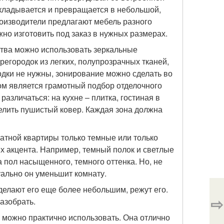
складывается и превращается в небольшой,
изводители предлагают мебель разного
но изготовить под заказ в нужных размерах.
ства можно использовать зеркальные
регородок из легких, полупрозрачных тканей,
родки не нужны, зонирование можно сделать во
м является грамотный подбор отделочного
азличаться: на кухне – плитка, гостиная в
елить пушистый ковер. Каждая зона должна
атной квартиры только темные или только
х акцента. Например, темный полок и светлые
а пол насыщенного, темного оттенка. Но, не
уально он уменьшит комнату.
елают его еще более небольшим, режут его.
⇨
азобрать.
ю можно практично использовать. Она отлично