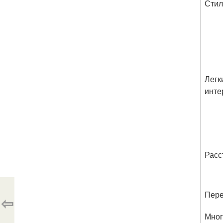
Стил
Легк
инте
Расс
Пере
⇦
Мног