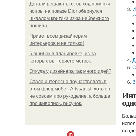
Детали решают всё: выход приянки
И
чопры на показе Dior обернулся
с
шквалом критики из-за небрежного
пошива.
Привет всем дизайнерам
интерьеров и не только!
5 ошибок в планировке, из-за
Д
которых вы теряете метры.
С
Откуда у дизайнера так много идей?
В
Стало интересно поучаствовать в
этом флешмобе - Artvsartist, хоть он
Инт
не совсем про рукоделие, а больше
одн
про живопись, рисунок.
Больш
испол
владе