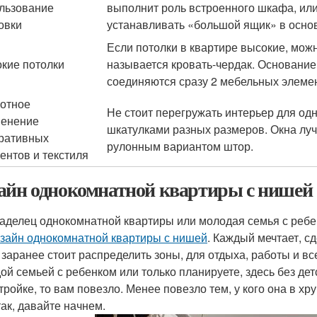
льзование
выполнит роль встроенного шкафа, или
овки
устанавливать «большой ящик» в осно
Если потолки в квартире высокие, мож
кие потолки
называется кровать-чердак. Основани
соединяются сразу 2 мебельных элеме
отное
Не стоит перегружать интерьер для од
енение
шкатулками разных размеров. Окна луч
ративных
рулонным вариантом штор.
ентов и текстиля
айн однокомнатной квартиры с нишей
аделец однокомнатной квартиры или молодая семья с ребе
зайн однокомнатной квартиры с нишей
. Каждый мечтает, с
 заранее стоит распределить зоны, для отдыха, работы и все
ой семьей с ребенком или только планируете, здесь без дет
тройке, то вам повезло. Менее повезло тем, у кого она в хр
так, давайте начнем.