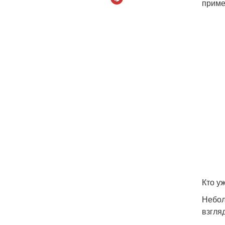
приме
Кто у
Небол
взгля