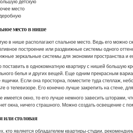
ольшую детскую
очее место
деробную
ьное место в нише
тую в нише располагают спальное место. Ведь его можно ск
ативное построение или раздвижные системы одного оттенка
ижные зеркальные системы для экономии пространства и ег
 поставить в однокомнатную квартиру с нишей большую кр
льного белья и других вещей. Еще одним прекрасным вариа
е ящички. Если она просторна, поместите туда стеллаж, неб
ьте о телевизоре. Его конечно лучше закрепить на стене, дл
е имеется окно, то его лучше немного завесить шторами, чт
нет окна, ничего страшного. Можно создать освещение с п
я или столовая
ех, кто является обладателем квартиры-студии, рекомендуе