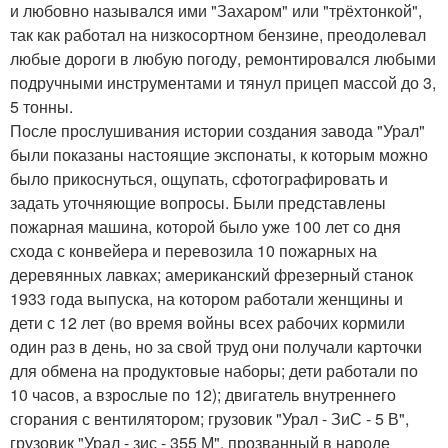
и любовно назывался ими "Захаром" или "трёхтонкой",
так как работал на низкосортном бензине, преодолевал
любые дороги в любую погоду, ремонтировался любыми
подручными инструментами и тянул прицеп массой до 3,
5 тонны.
После прослушивания истории создания завода "Урал"
были показаны настоящие экспонаты, к которым можно
было прикоснуться, ощупать, сфотографировать и
задать уточняющие вопросы. Были представлены
пожарная машина, которой было уже 100 лет со дня
схода с конвейера и перевозила 10 пожарных на
деревянных лавках; американский фрезерный станок
1933 года выпуска, на котором работали женщины и
дети с 12 лет (во время войны всех рабочих кормили
один раз в день, но за свой труд они получали карточки
для обмена на продуктовые наборы; дети работали по
10 часов, а взрослые по 12); двигатель внутреннего
сгорания с вентилятором; грузовик "Урал - ЗиС - 5 В",
грузовик "Урал - зис - 355 М", прозванный в народе