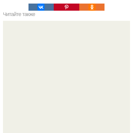
Читайте также
Ваза из бутылки. Приступаем к уроку
Дримскроллинг - новый формат мечтательности.