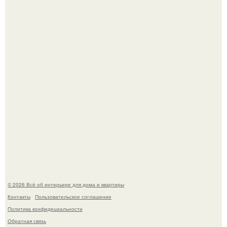
Опишите интерьер кухни в 2-3 словах.
"Ух, Заморочился же Дизайнер", - подумала я, когда
зашла в кафе - бар "слезы березы".
© 2026 Всё об интерьере для дома и квартиры
Контакты
Пользовательское соглашение
Политика конфидециальности
Обратная связь