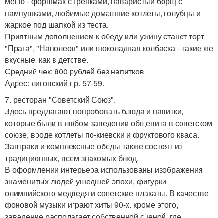
меню - форшмак с гренками, наваристый борщ с
пампушками, любимые домашние котлеты, голубцы и
жаркое под шапкой из теста.
Приятным дополнением к обеду или ужину станет торт
"Прага", "Наполеон" или шоколадная колбаска - такие же
вкусные, как в детстве.
Средний чек: 800 рублей без напитков.
Адрес: лиговский пр. 57-59.
7. ресторан "Советский Союз".
Здесь предлагают попробовать блюда и напитки,
которые были в любом заведении общепита в советском
союзе, вроде котлеты по-киевски и фруктового кваса.
Завтраки и комплексные обеды также состоят из
традиционных, всем знакомых блюд.
В оформлении интерьера использованы изображения
знаменитых людей ушедшей эпохи, фигурки
олимпийского медведя и советские плакаты. В качестве
фоновой музыки играют хиты 90-х. кроме этого,
заведение располагает собственной сценой, где