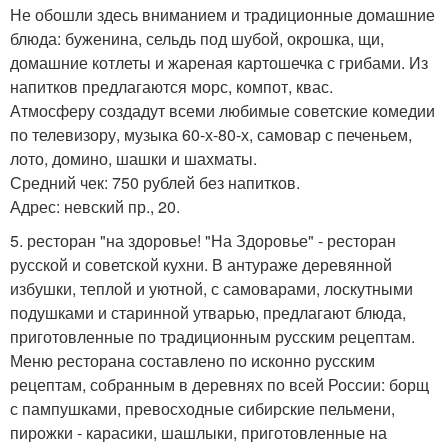
Не обошли здесь вниманием и традиционные домашние
блюда: буженина, сельдь под шубой, окрошка, щи,
домашние котлеты и жареная картошечка с грибами. Из
напитков предлагаются морс, компот, квас.
Атмосферу создадут всеми любимые советские комедии
по телевизору, музыка 60-х-80-х, самовар с печеньем,
лото, домино, шашки и шахматы.
Средний чек: 750 рублей без напитков.
Адрес: невский пр., 20.
5. ресторан "на здоровье! "На Здоровье" - ресторан
русской и советской кухни. В антураже деревянной
избушки, теплой и уютной, с самоварами, лоскутными
подушками и старинной утварью, предлагают блюда,
приготовленные по традиционным русским рецептам.
Меню ресторана составлено по исконно русским
рецептам, собранным в деревнях по всей России: борщ
с пампушками, превосходные сибирские пельмени,
пирожки - карасики, шашлыки, приготовленные на