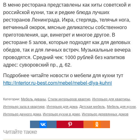
В меню ресторана представлены как хиты советской и
российской кухни, так и редкие блюда лучших
ресторанов Ленинграда. Икра, стерлядь, телячья нога,
ветчинный окорок, мясные деликатесы собственного
приготовления, щи, винегрет и многое другое. В
ресторане 5 залов, которые подходят как для деловых
обедов, так и для личных встреч. Музыкальные вечера
проводятся. Средний чек: 1000 рублей без напитков
адрес: суворовский пр., д. 62.
Подробнее читайте новости о мебели для кухни тут
http://interior.ru-best.com/mebel/mebel-dlya-kuhni
Категории:
Мебель диваны
,
Стили интерьеров квартир
,
Интерьер для квартиры
,
Интерьер зала в квартире
,
Интерьер для дома
,
Детская мебель
,
Мебель для кухни
,
Интерьер дачного дома
,
Интерьер кухни в доме
,
Интерьер деревянных домов
Читайте также