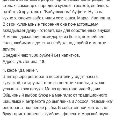
стенах, самовар с нарядной куклой - грелкой, до блеска
натёртый хрусталь в "Бабушкином" буфете. Ну, а на
кухне хлопочет заботливая хозяюшка, Марья Ивановна.
В свои кулинарные творения она по-настоящему
вкладывает душу - готовит, как для собственных внуков!
В меню - домашние помидорки из бочки, нежнейшее
сало, любимая с детства селёдка под шубой и многое
другое.
Средний чек: 1500 рублей без напитков.
Адрес: ул. Ленина, 18.
4. кафе "Дачники".
В интерьере ресторана посетители увидят часы с
кукушкой, гитару на стене и советские ковры, а также
услышат крик петуха. Меню пропитано идеей дачи.
Обширный выбор блюд на мангале: от традиционного
шашлыка и антрекота до цыпленка и лосося. "Изюминка"
ресторана - копчение рыбы. В собственной коптильне
будут приготовлены скумбрия, форель и морской окунь.