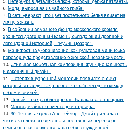
5.
Петербург в деталях: балкон, который держат атланты.
6.
Мода, выросшая из чайного гриба.
7.
В сети уверяют, что цвет постельного белья влияет на
личную жизнь.
8.
В собрании алмазного фонда московского кремля
хранится драгоценный камень, обладающий древней и
легендарной историей, - "Рубин Цезаря".
9.
Манифест на укорачивание: как культовая мини-юбка
перевернула представление о женской независимости.
10.
Стильная мебельная композиция: функциональность
и лаконичный дизайн.
11.
В степях внутренней Монголии появился объект,
который выглядит так, словно его забыли где-то между
небом и землёй.
12.
Новый страх разблокирован: Балаклава с клещами.
13.
Магия дизайна: от меню до интерьера.
14.
30-Летняя актриса Аня Тейлор - Джой призналась,
что из-за сложного детства и постоянных переездов
семьи она часто чувствовала себя отчужденной.