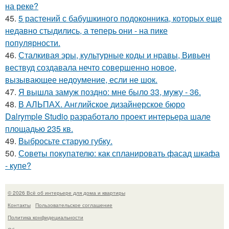
на реке?
45.
5 растений с бабушкиного подоконника, которых еще
недавно стыдились, а теперь они - на пике
популярности.
46.
Сталкивая эры, культурные коды и нравы, Вивьен
вествуд создавала нечто совершенно новое,
вызывающее недоумение, если не шок.
47.
Я вышла замуж поздно: мне было 33, мужу - 36.
48.
В АЛЬПАХ. Английское дизайнерское бюро
Dalrymple Studio разработало проект интерьера шале
площадью 235 кв.
49.
Выбросьте старую губку.
50.
Советы покупателю: как спланировать фасад шкафа
- купе?
© 2026 Всё об интерьере для дома и квартиры
Контакты
Пользовательское соглашение
Политика конфидециальности