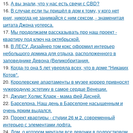
15.
А вы знали, что у нас есть свечи с CBD?
16.
В случае если ты пришёл в дом к тому, у кого нет
книг, никогда не занимайся с ним сексом, - знаменитая
цитата Джона уотерса.
17.
Мы продолжаем рассказывать про наш проект -
квартиру под ключ на октябрьской.
18.
В ЛЕСУ. Дизайнер том кокс оформил интерьер
небольшого домика для отдыха, расположенного в
заповеднике Девона (Великобритания.
19.
Когда-то она 5 лет уверяла всех, что в доме "Никаких
Котов".
20.
Королевские апартаменты в музее коррер привносят
чужеродную эстетику в самое сердце Венеции.
21.
Джудит Холмс Кларк - мама фей Дисней.
22.
Барселона. Наш день в Барселоне насыщенным и
очень ярким выдался.
23.
Проект квартиры - студии 26 м 2. современный
интерьер с элементами лофта.
24.
Дом, о котором мечтали все девочки в подростковом