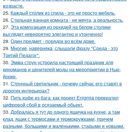
возрасте.
25.
Каждый столик из спила - это не просто мебель.
26.
Стильная ванная комната - не мечта, а реальность.
27.
Эта композиция из орхидей на белом столике
выглядит невероятно элегантно и утонченно!
28.
Один предмет - порядок во всём доме.
29.
Многие, наверняка, слышали фразу "Среда - это
Третий Педагог".
30.
Эмма стоун устроила настоящий праздник для
киноманов и ценителей моды на мероприятии в Нью-
йорке.
31.
Струнный светильник - почему сейчас его ставят в
дорогих интерьерах?
32.
Пить кофе из бага: как проект Enigmia превратил
цифровой сбой в осязаемый объект.
33.
Добралась я тут до одного ящичка на кухне, а там
клад, ящик с термосами и термокружками, причем
разными, большими и маленькими, старыми и новыми.