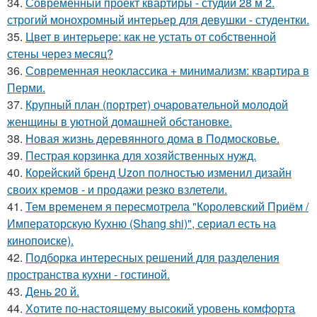
34.
Современный проект квартиры - студии 28 м 2.
строгий монохромный интерьер для девушки - студентки.
35.
Цвет в интерьере: как не устать от собственной
стены через месяц?
36.
Современная неоклассика + минимализм: квартира в
Перми.
37.
Крупный план (портрет) очаровательной молодой
женщины в уютной домашней обстановке.
38.
Новая жизнь деревянного дома в Подмосковье.
39.
Пестрая корзинка для хозяйственных нужд.
40.
Корейский бренд Uzon полностью изменил дизайн
своих кремов - и продажи резко взлетели.
41.
Тем временем я пересмотрела "Королевский Приём /
Императорскую Кухню (Shang shi)", сериал есть на
кинопоиске).
42.
Подборка интересных решений для разделения
пространства кухни - гостиной.
43.
День 20 й.
44.
Хотите по-настоящему высокий уровень комфорта