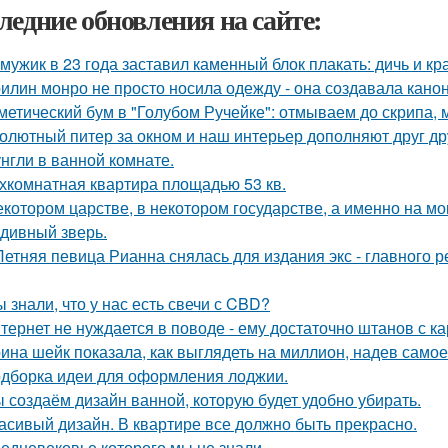
ледние обновления на сайте:
 мужик в 23 года заставил каменный блок плакать: дичь и 
илин монро не просто носила одежду - она создавала канон
метический бум в "Голубом Ручейке": отмываем до скрипа,
олютный питер за окном и наш интерьер дополняют друг др
нгли в ванной комнате.
хкомнатная квартира площадью 53 кв.
екотором царстве, в некотором государстве, а именно на мо
 дивный зверь.
Летняя певица Рианна снялась для издания экс - главного
ы знали, что у нас есть свечи с CBD?
тернет не нуждается в поводе - ему достаточно штанов с ка
ина шейк показала, как выглядеть на миллион, надев самое
дборка идеи для оформления лоджии.
 создаём дизайн ванной, которую будет удобно убирать.
асивый дизайн. В квартире все должно быть прекрасно.
едневековье которого мы не знали.