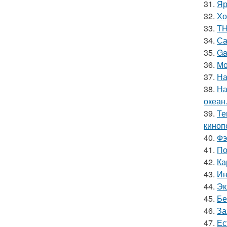
31.
Яр
32.
Хо
33.
TH
34.
Са
35.
Ga
36.
Мо
37.
На
38.
На
океан
39.
Те
киноп
40.
Фэ
41.
По
42.
Ка
43.
Ин
44.
Эк
45.
Бе
46.
За
47.
Ес