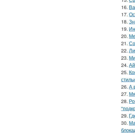
16.
Ва
17.
Ос
18.
Зн
19.
Ин
20.
Ме
21.
Со
22.
Ли
23.
Ми
24.
Ай
25.
Ко
стиль
26.
А 
27.
Мя
28.
Ро
"подк
29.
Гд
30.
Ма
блока