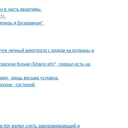
н в часть квартиры.
1).
Теперь я Бездомная".
почти личный кинотеатр с видом на вулканы и
рскую Кухню (Shang shi)", сериал есть на
мия - вещь весьма условна.
ухни - гостиной.
сам бог велел снять завораживающий и