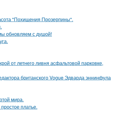
красота "Похищения Прозерпины".
.
 мы обновляем с душой!
уга.
крой от летнего ливня асфальтовой парковке,
 редактора британского Vogue Эдварда эннинфула
ртой мира.
 простое платье.