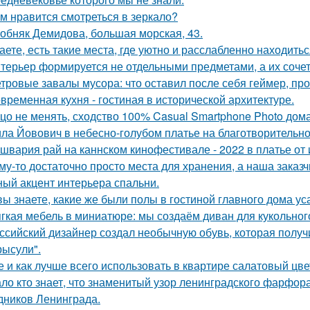
м нравится смотреться в зеркало?
обняк Демидова, большая морская, 43.
аете, есть такие места, где уютно и расслабленно находитьс
терьер формируется не отдельными предметами, а их соче
тровые завалы мусора: что оставил после себя геймер, пр
временная кухня - гостиная в исторической архитектуре.
цо не менять, сходство 100% Casual Smartphone Photo дом
ла Йовович в небесно-голубом платье на благотворительном
швария рай на каннском кинофестивале - 2022 в платье от 
му-то достаточно просто места для хранения, а наша зака
ный акцент интерьера спальни.
вы знаете, какие же были полы в гостиной главного дома 
гкая мебель в миниатюре: мы создаём диван для кукольног
ссийский дизайнер создал необычную обувь, которая полу
рысули".
е и как лучше всего использовать в квартире салатовый цве
ло кто знает, что знаменитый узор ленинградского фарфора
дников Ленинграда.