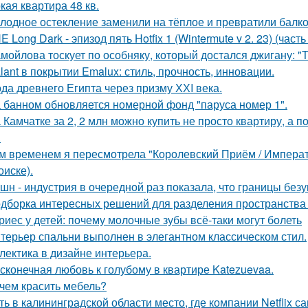
кая квартира 48 кв.
лодное остекление заменили на тёплое и превратили балко
E Long Dark - эпизод пять Hotfix 1 (Wintermute v 2. 23) (часть 
мойлова тоскует по особняку, который достался джигану: "
lant в покрытии Emalux: стиль, прочность, инновации.
да древнего Египта через призму ХХI века.
 банном обновляется номерной фонд "паруса номер 1".
 Камчатке за 2, 2 млн можно купить не просто квартиру, а 
.
м временем я пересмотрела "Королевский Приём / Императо
оиске).
шн - индустрия в очередной раз показала, что границы безу
дборка интересных решений для разделения пространства к
риес у детей: почему молочные зубы всё-таки могут болеть
терьер спальни выполнен в элегантном классическом стил.
лектика в дизайне интерьера.
сконечная любовь к голубому в квартире Katezuevaa.
чем красить мебель?
ть в калининградской области место, где компании Netflix 