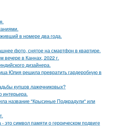
я.
таниями.
оживший в номере два года.
ашнее фото, снятое на смартфон в квартире.
 вечере в Каннах, 2022 г.
индийского дизайнера.
зчица Юлия решила превратить гардеробную в
усадьбы купцов лажечниковых?
о интерьера.
чила название "Крысиные Подкрадули" или
т.
 - это символ памяти о героическом подвиге