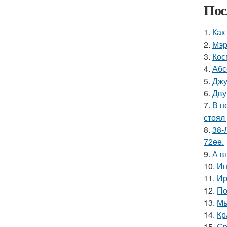
Пос
1.
Как
2.
Мэр
3.
Кос
4.
Абс
5.
Джу
6.
Дву
7.
В н
стоял
8.
38-
72ee.
9.
А в
10.
Ин
11.
Ир
12.
По
13.
Мы
14.
Кр
15.
Ср