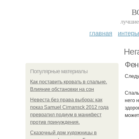
В
лучшие 
главная
интерь
Нег
Фен
Популярные материалы
Следу
Как поставить кровать в спальне.
Влияние обстановки на сон
Спаль
него 
Невеста без права выбора: как
здоро
показ Samuel Cirnansck 2012 года
может
превратил подиум в манифест
против принуждения.
Сказочный дом художницы в