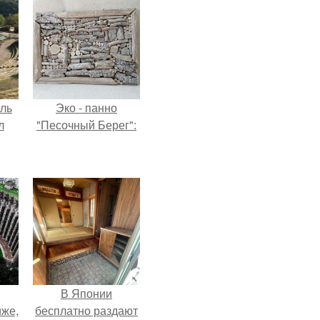
ель
Эко - панно
л
"Песочный Берег":
я
вал
ее
е
В Японии
иже,
бесплатно раздают