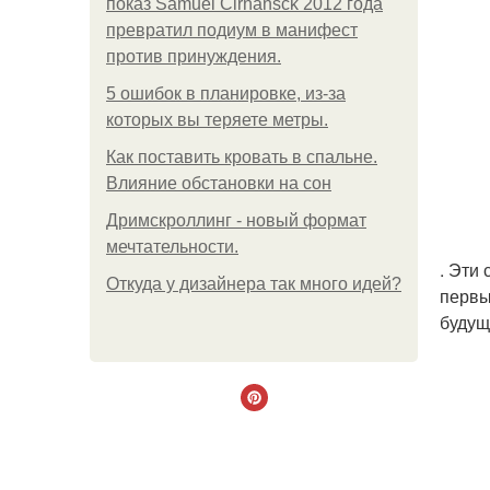
показ Samuel Cirnansck 2012 года
превратил подиум в манифест
против принуждения.
5 ошибок в планировке, из-за
которых вы теряете метры.
Как поставить кровать в спальне.
Влияние обстановки на сон
Дримскроллинг - новый формат
мечтательности.
. Эти
Откуда у дизайнера так много идей?
первы
будущ