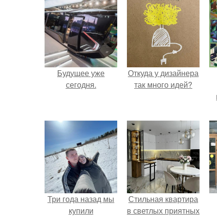
Будущее уже
Откуда у дизайнера
сегодня.
так много идей?
Три года назад мы
Стильная квартира
купили
в светлых приятных