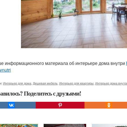
е информационного материала об интерьере дома внутри
nutri
и:
Интерьер для дома
,
Дешевая мебель
,
Интерьер для квартиры
,
Интерьер дома внутр
авилось? Поделитесь с друзьями!