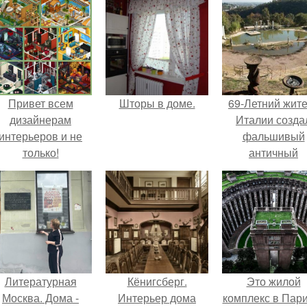
Привет всем
Шторы в доме.
69-Летний жит
дизайнерам
Италии созда
интерьеров и не
фальшивый
только!
античный
амфитеатр и
долгое врем
успешно выда
его за настоящ
историческо
наследие.
Литературная
Кёнигсберг.
Это жилой
Москва. Дома -
Интерьер дома
комплекс в Пар