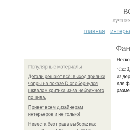
В
лучшие 
главная
интерь
Фан
Неско
Популярные материалы
"Скай
из де
Детали решают всё: выход приянки
для ф
чопры на показе Dior обернулся
разме
шквалом критики из-за небрежного
пошива.
Привет всем дизайнерам
интерьеров и не только!
Невеста без права выбора: как