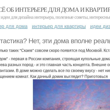
СЁ ОБ ИНТЕРЬЕРЕ ДЛЯ ДОМА И КВАРТИ
идеи для дизайна интерьера, полезные советы, интересны
ер для дома
интерьер для квартиры
идеи ди
тастика? Нет, эти дома вполне реал
лько таких "Скаев" совсем скоро появятся под Москвой. Кст
дом" - первая в России компания, строящая купольные дом
рева разных пород - и это главная часть концепта. Внешне 
антазии. В доме можно сделать все по своему вкусу - нет н
щением комнат. Как дачный домик выглядит? Приготовься