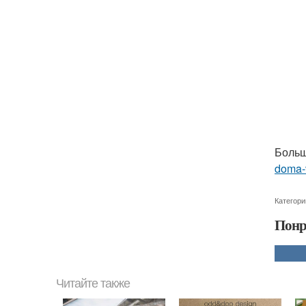
Больш
doma-v
Категори
Понр
Читайте также