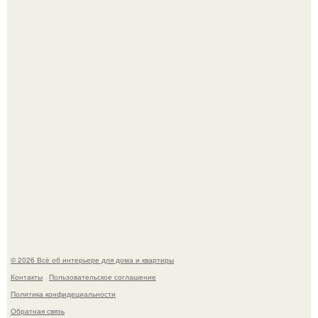
"Проиллюстрированные Люди": Томас майландер
превратил солнечные ожоги в арт - объект.
Детали решают всё: выход приянки чопры на показе Dior
обернулся шквалом критики из-за небрежного пошива.
© 2026 Всё об интерьере для дома и квартиры
Контакты
Пользовательское соглашение
Политика конфидециальности
Обратная связь