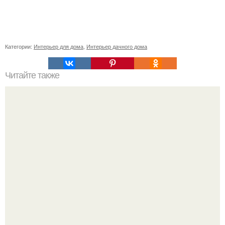
Категории:
Интерьер для дома
,
Интерьер дачного дома
Читайте также
11 рецептов сахарной глазури, чтобы подойти творчески
к украшению печенюшек.