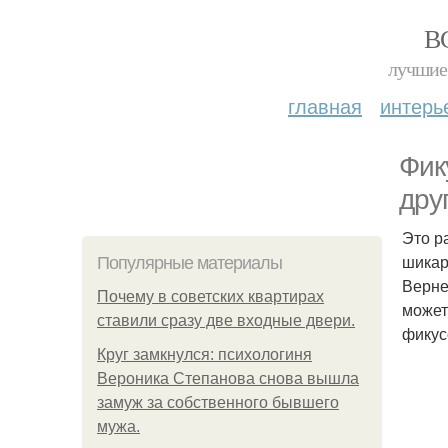
В
лучшие 
главная
интерь
Фик
дру
Это р
шикар
Популярные материалы
Верне
Почему в советских квартирах
может
ставили сразу две входные двери.
фикус
Круг замкнулся: психологиня
Вероника Степанова снова вышла
замуж за собственного бывшего
мужа.