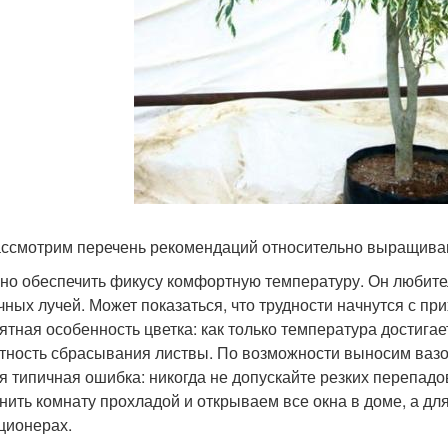
ссмотрим перечень рекомендаций относительно выращиван
жно обеспечить фикусу комфортную температуру. Он любите
чных лучей. Может показаться, что трудности начнутся с пр
ятная особенность цветка: как только температура достигае
тность сбрасывания листвы. По возможности выносим вазон 
я типичная ошибка: никогда не допускайте резких перепад
нить комнату прохладой и открываем все окна в доме, а для
ционерах.