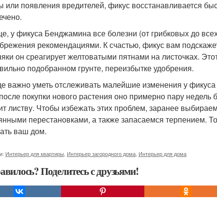
ы или появления вредителей, фикус восстанавливается бы
ечено.
е, у фикуса Бенджамина все болезни (от грибковых до всех 
брежения рекомендациями. К счастью, фикус вам подскажет,
няки он среагирует желтоватыми пятнами на листочках. Это
вильно подобранном грунте, переизбытке удобрения.
де важно уметь отслеживать малейшие изменения у фикуса
после покупки нового растения оно примерно пару недель б
ит листву. Чтобы избежать этих проблем, заранее выбираем
янными перестановками, а также запасаемся терпением. То
ать ваш дом.
и:
Интерьер для квартиры
,
Интерьер загородного дома
,
Интерьер для дома
авилось? Поделитесь с друзьями!