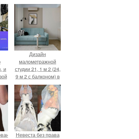
Дизайн
о
малометражной
, и
студии 21, 1 м 2 (24,
зой
9 м 2 с балконом) в
ы.
Краснодаре.
ованные
Невеста без права