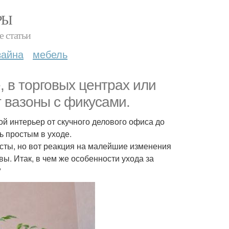
РЫ
е статьи
зайна
мебель
, в торговых центрах или
т вазоны с фикусами.
й интерьер от скучного делового офиса до
ь простым в уходе.
осты, но вот реакция на малейшие изменения
ы. Итак, в чем же особенности ухода за
?