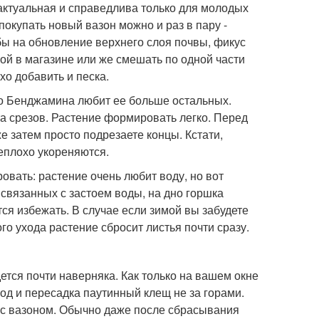
актуальная и справедлива только для молодых
покупать новый вазон можно и раз в пару -
 бы на обновление верхнего слоя почвы, фикус
вой в магазине или же смешать по одной части
хо добавить и песка.
нно Бенджамина любит ее больше остальных.
а срезов. Растение формировать легко. Перед
е затем просто подрезаете концы. Кстати,
еплохо укореняются.
ровать: растение очень любит воду, но вот
связанных с застоем воды, на дно горшка
ся избежать. В случае если зимой вы забудете
го ухода растение сбросит листья почти сразу.
тся почти наверняка. Как только на вашем окне
ход и пересадка паутинный клещ не за горами.
 с вазоном. Обычно даже после сбрасывания