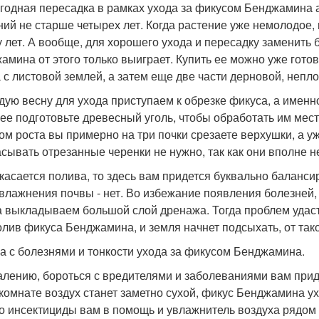
егодная пересадка в рамках ухода за фикусом Бенджамина 
ний не старше четырех лет. Когда растение уже немолодое, 
у лет. А вообще, для хорошего ухода и пересадку заменить
амина от этого только выиграет. Купить ее можно уже гото
 с листовой землей, а затем еще две части дерновой, непло
ждую весну для ухода приступаем к обрезке фикуса, а име
ее подготовьте древесный уголь, чтобы обработать им мест
ом роста вы примерно на три почки срезаете верхушки, а уж
сывать отрезанные черенки не нужно, так как они вполне н
о касается полива, то здесь вам придется буквально баланси
влажнения почвы - нет. Во избежание появления болезней, 
а выкладываем большой слой дренажа. Тогда проблем удаст
олив фикуса Бенджамина, и земля начнет подсыхать, от тако
а с болезнями и тонкости ухода за фикусом Бенджамина.
алению, бороться с вредителями и заболеваниями вам приде
 комнате воздух станет заметно сухой, фикус Бенджамина у
то инсектициды вам в помощь и увлажнитель воздуха рядом