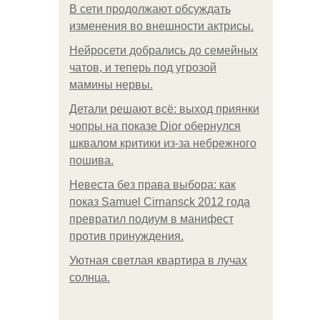
В сети продолжают обсуждать
изменения во внешности актрисы.
Нейросети добрались до семейных
чатов, и теперь под угрозой
мамины нервы.
Детали решают всё: выход приянки
чопры на показе Dior обернулся
шквалом критики из-за небрежного
пошива.
Невеста без права выбора: как
показ Samuel Cirnansck 2012 года
превратил подиум в манифест
против принуждения.
Уютная светлая квартира в лучах
солнца.