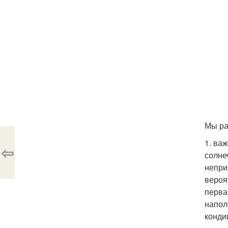
Мы ра
1. ва
⇦
солне
непри
вероя
перва
напол
конди