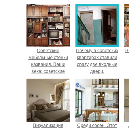
Советские
Почему в советских
В
мебельные стенки
квартирах ставили
названия. Вещи
сразу две входные
века: советские
двери.
стенки 80-х.
Визуализация
Среди сосен. Этот