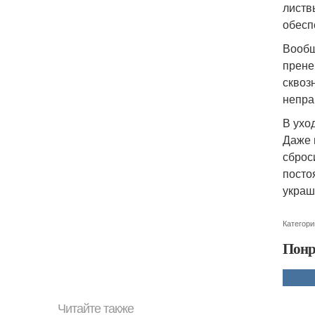
листв
обесп
Вообщ
прене
сквоз
непра
В ухо
Даже 
сброс
посто
украш
Категори
Понр
Читайте также