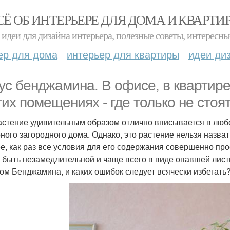
СЁ ОБ ИНТЕРЬЕРЕ ДЛЯ ДОМА И КВАРТИ
идеи для дизайна интерьера, полезные советы, интересны
ер для дома
интерьер для квартиры
идеи ди
ус бенджамина. В офисе, в квартире
гих помещениях - где только не стоя
астение удивительным образом отлично вписывается в любо
ного загородного дома. Однако, это растение нельзя назват
е, как раз все условия для его содержания совершенно пр
 быть незамедлительной и чаще всего в виде опавшей листв
ом Бенджамина, и каких ошибок следует всячески избегать