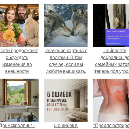
 сети продолжают
Значение картина с
Нейросети
обсуждать
волками. В том
добрались д
изменения во
случае, если вы
семейных чатов
внешности
любите вышивать,
теперь под угро
актрисы.
то наверняка
мамины нерв
задумывались о
том, что означает та
или иная вышитая
вами картина.
Дримскроллинг -
5 ошибок в
"Проиллюстрир