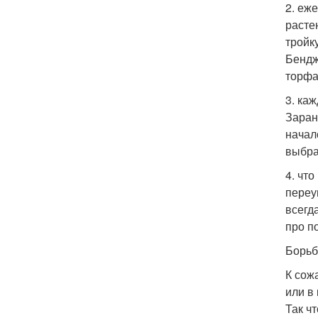
2. еж
расте
тройк
Бендж
торфа
3. ка
Заран
начал
выбра
4. чт
переу
всегд
про п
Борьб
К сож
или в
Так ч