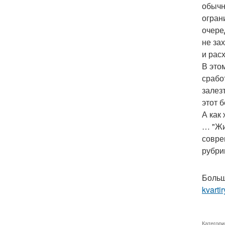
обычн
огран
очере
не за
и рас
В это
срабо
залез
этот 
А как
… "Жи
совре
рубри
Больш
kvartir
Категори