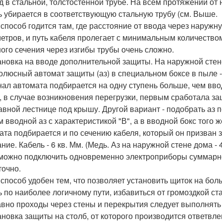
од в стальной, толстостенной трубе. На всем протяжении о
ь убирается в соответствующую стальную трубу (см. Выше.
 способ годится там, где расстояние от ввода через наружн
метров, и путь кабеля пролегает с минимальным количеством
ого сечения через изгибы трубы очень сложно.
тановка на вводе дополнительной защиты. На наружной стен
олюсный автомат защиты (аз) в специальном боксе в пыле -
ал автомата подбирается на одну ступень больше, чем ввод
, в случае возникновения перегрузки, первым сработала за
авной лестнице под крышу. Другой вариант - подобрать аз 
м вводной аз с характеристикой "В", а в вводной бокс того 
ата подбирается и по сечению кабеля, который он призва
ние. Кабель - 6 кв. Мм. (Медь. Аз на наружной стене дома - 4
можно подключить одновременно электроприборы суммарной
точно.
 способ удобен тем, что позволяет установить щиток на бо
ь по наиболее логичному пути, избавиться от громоздкой ст
авно проходы через стены и перекрытия следует выполнять 
тановка защиты на столб, от которого производится ответвл