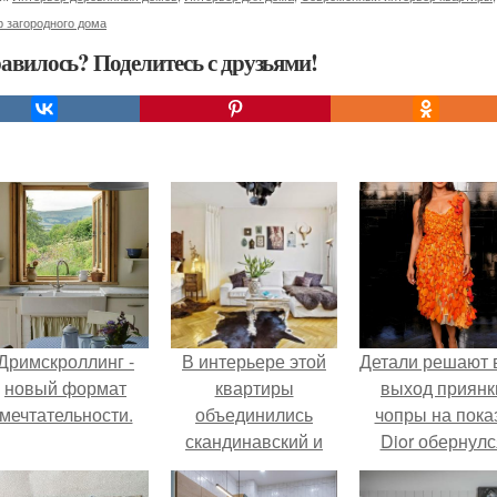
 загородного дома
авилось? Поделитесь с друзьями!
Дримскроллинг -
В интерьере этой
Детали решают 
новый формат
квартиры
выход приянк
мечтательности.
объединились
чопры на пока
скандинавский и
Dior обернулс
колониальный
шквалом крити
стили.
из-за небрежно