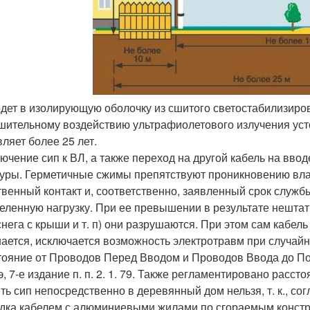
 одет в изолирующую оболочку из сшитого светостабилизиро
шительному воздействию ультрафиолетового излучения уст
вляет более 25 лет.
ючение сип к ВЛ, а также переход на другой кабель на вво
уры. Герметичные сжимы препятствуют проникновению вла
твенный контакт и, соответственно, заявленный срок служ
еленную нагрузку. При ее превышении в результате нештат
снега с крыши и т. п) они разрушаются. При этом сам кабе
ается, исключается возможность электротравм при случайн
тояние от Проводов Перед Вводом и Проводов Ввода до По
э, 7-е издание п. п. 2. 1. 79. Также регламентировано рассто
ть сип непосредственно в деревянный дом нельзя, т. к., со
дка кабелем с алюминиевыми жилами по сгораемым констру