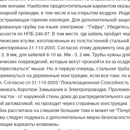
ми жилами. Наиболее предпочтительным вариантом оказыв
онарной проводки, в том числе и на открытом воздухе. Инде
остраняющая горение изоляция. Для дополнительной защит
рованную трубку (на языке электриков - "Гофру". Убедитес
асности по НПБ 246-97. В том месте, где кабель пройдет ч
лические втулки, изготовленные из толстостенной стальной
ментирована 31-110-2003. Согласно этому документу она до
 2, 8 мм, для кабелей 6-10 кв. Мм - 3, 2 мм. Трубы нужны дл
ических повреждений, которые могут произойти из-за осадк
тересоваться" мыши. Но, в первую очередь, стальная труба
ерекинуться на деревянные конструкции, если все-таки, по 
я. Согласно сп 31-110-2003 "Локализационная Способность
живать Короткое Замыкание в Электропроводке, Проложенн
участок - от наружной стены дома до распределительного 
ой автоматикой, но проходит через сгораемые конструкции
 Она рассчитана на слишком большие токи и может не "Почу
му следует подумать о дополнительных мерах безопасности
ющие варианты возможны.