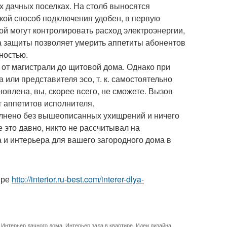
 дачных поселках. На столб выносятся
кой способ подключения удобен, в первую
ой могут контролировать расход электроэнергии,
а защиты позволяет умерить аппетиты абонентов
ностью.
: от магистрали до щитовой дома. Однако при
или представителя эсо, т. к. самостоятельно
ановлена, вы, скорее всего, не сможете. Вызов
т аппетитов исполнителя.
олнено без вышеописанных ухищрений и ничего
е это давно, никто не рассчитывал на
 и интерьера для вашего загородного дома в
ире
http://interior.ru-best.com/interer-dlya-
,
Интерьер дачного дома
,
Интерьер зала в квартире
,
Идеи дизайна
,