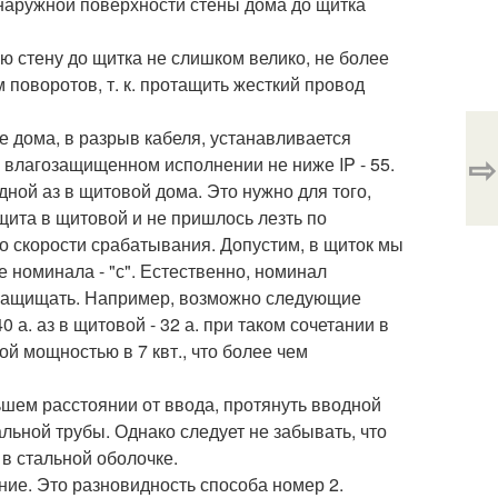
т наружной поверхности стены дома до щитка
ую стену до щитка не слишком велико, не более
 поворотов, т. к. протащить жесткий провод
е дома, в разрыв кабеля, устанавливается
⇨
 влагозащищенном исполнении не ниже IP - 55.
ной аз в щитовой дома. Это нужно для того,
щита в щитовой и не пришлось лезть по
по скорости срабатывания. Допустим, в щиток мы
же номинала - "с". Естественно, номинал
н защищать. Например, возможно следующие
0 а. аз в щитовой - 32 а. при таком сочетании в
 мощностью в 7 квт., что более чем
льшем расстоянии от ввода, протянуть вводной
альной трубы. Однако следует не забывать, что
в стальной оболочке.
ение. Это разновидность способа номер 2.