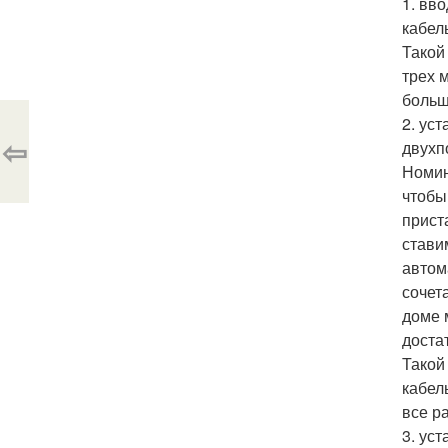
1. вв
кабел
Такой
трех 
больш
2. ус
⇦
двухп
Номин
чтобы
прист
стави
автом
сочета
доме 
доста
Такой
кабел
все р
3. ус