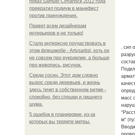
показ Samuel Cirnansck 2012 года
превратил подиум в манифест
против принуждения.
Привет всем дизайнерам
интерьеров и не только!
Стало интересно поучаствовать в
. сип
этом флешмобе - Artvsartist, хоть он
разру
не совсем про рукоделие, а больше
соста
про живопись, рисунок.
Подкл
армат
Среди сосен. Этот дом словно
качес
вырос среди деревьев, и жизнь
опред
здесь течет в собственном ритме -
масс 
спокойно, без спешки и лишнего
наруш
шума.
"Расс
5 ошибок в планировке, из-за
м" (пу
которых вы теряете метры.
Вводи
прово