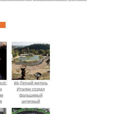
всё:
69-Летний житель
и
Италии создал
зе
фальшивый
я
античный
ки
амфитеатр и
го
долгое время