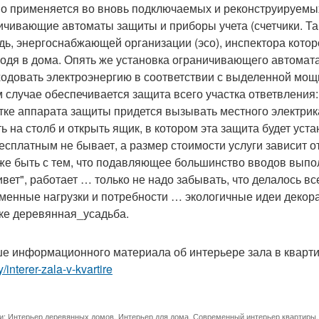
о применяется во вновь подключаемых и реконструируемых
ичивающие автоматы защиты и приборы учета (счетчики. Та
дь, энергоснабжающей организации (эсо), инспектора котор
ходя в дома. Опять же установка ограничивающего автомат
ходовать электроэнергию в соответствии с выделенной мощ
м случае обеспечивается защита всего участка ответвления
тке аппарата защиты придется вызывать местного электрика 
ть на столб и открыть ящик, в котором эта защита будет уст
бесплатным не бывает, а размер стоимости услуги зависит о
 же быть с тем, что подавляющее большинство вводов вып
вет", работает … только не надо забывать, что делалось вс
менные нагрузки и потребности … экологичные идеи декора
ке деревянная_усадьба.
е информационного материала об интерьере зала в кварт
y/interer-zala-v-kvartire
и:
Интерьер деревянных домов
,
Интерьер для дома
,
Современный интерьер квартиры