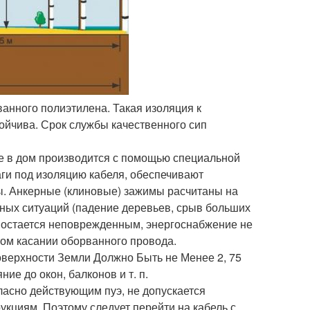
ванного полиэтилена. Такая изоляция к
ойчива. Срок службы качественного сип
де в дом производится с помощью специальной
ги под изоляцию кабеля, обеспечивают
бы. Анкерные (клиновые) зажимы расчитаны на
ных ситуаций (падение деревьев, срыв больших
ль остается неповрежденным, энергоснабжение не
ом касании оборванного провода.
верхности Земли Должно Быть не Менее 2, 75
яние до окон, балконов и т. п.
гласно действующим пуэ, не допускается
кциям. Поэтому следует перейти на кабель с