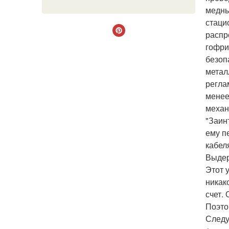
медны
стаци
распр
гофри
безоп
метал
регла
менее
механ
"Заин
ему п
кабел
Выдер
Этот 
никак
счет.
Поэто
Следу