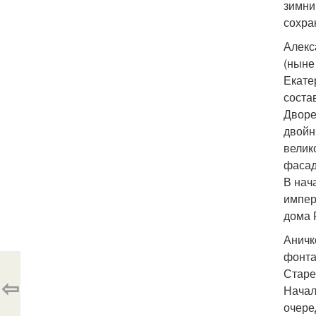
зимни
сохра
Алекс
(ныне
Екате
соста
Дворе
двойн
велик
фасад
В нач
импер
дома 
Аничк
фонта
Старе
⇦
Начал
очере