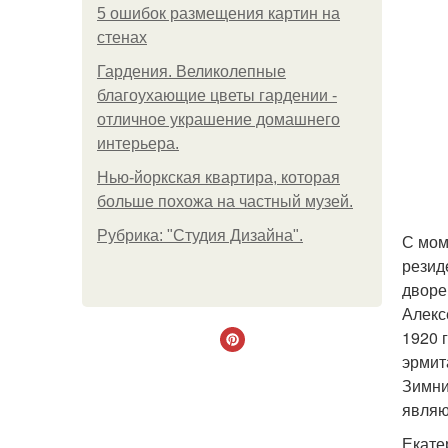
5 ошибок размещения картин на
стенах
Гардения. Великолепные
благоухающие цветы гардении -
отличное украшение домашнего
интерьера.
Нью-йоркская квартира, которая
больше похожа на частный музей.
Рубрика: "Студия Дизайна".
С мом
резид
дворе
Алекс
1920 
эрмит
Зимни
являю
Екате