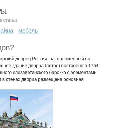
РЫ
е статьи
зайна
мебель
дов?
торский дворец России, расположенный по
шнее здание дворца (пятое) построено в 1754-
ышного елизаветинского барокко с элементами
ни в стенах дворца размещена основная