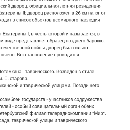
рский дворец, официальная летняя резиденция
катерины II; дворец расположен в 26 км на юг от
ходит в список объектов всемирного наследия
Екатерины I, в честь которой и называется; в
ом виде представляет образец позднего барокко.
 отечественной войны дворец был сильно
кончено. Восстановление проводится
отёмкина - таврического. Возведен в стиле
. Е. старова.
кинской и таврической улицами. Позади него
ссамблеи государств - участников содружества
ателей - особый совещательный орган обеих
 петербургский филиал телерадиокомпании "Мир".
сада, таврической улицы и таврического