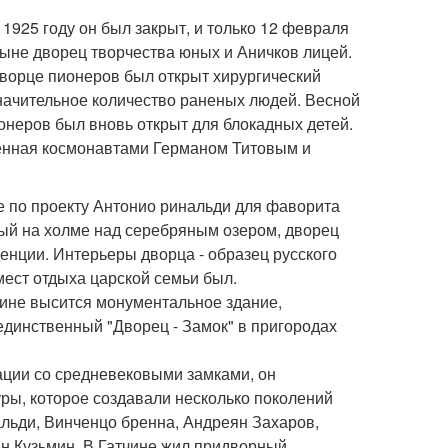
1925 году он был закрыт, и только 12 февраля
ныне дворец творчества юных и Аничков лицей.
дворце пионеров был открыт хирургический
начительное количество раненых людей. Весной
ионеров был вновь открыт для блокадных детей.
женная космонавтами Германом Титовым и
е по проекту Антонио ринальди для фаворита
ный на холме над серебряным озером, дворец
денции. Интерьеры дворца - образец русского
мест отдыха царской семьи был.
чине высится монументальное здание,
единственный "Дворец - Замок" в пригородах
иации со средневековыми замками, он
ры, которое создавали несколько поколений
льди, Винченцо бренна, Андреян Захаров,
н Кузьмин. В Гатчине жил придворный