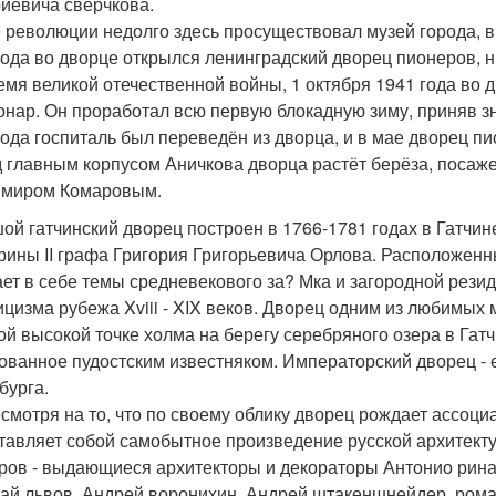
иевича сверчкова.
 революции недолго здесь просуществовал музей города, в 
года во дворце открылся ленинградский дворец пионеров, 
емя великой отечественной войны, 1 октября 1941 года во 
онар. Он проработал всю первую блокадную зиму, приняв з
года госпиталь был переведён из дворца, и в мае дворец п
 главным корпусом Аничкова дворца растёт берёза, поса
миром Комаровым.
ой гатчинский дворец построен в 1766-1781 годах в Гатчин
рины II графа Григория Григорьевича Орлова. Расположен
ает в себе темы средневекового за? Мка и загородной рези
ицизма рубежа Xviii - XIX веков. Дворец одним из любимых 
ой высокой точке холма на берегу серебряного озера в Гат
ованное пудостским известняком. Императорский дворец - 
бурга.
есмотря на то, что по своему облику дворец рождает ассоц
тавляет собой самобытное произведение русской архитекту
ров - выдающиеся архитекторы и декораторы Антонио рина
ай львов, Андрей воронихин, Андрей штакеншнейдер, рома