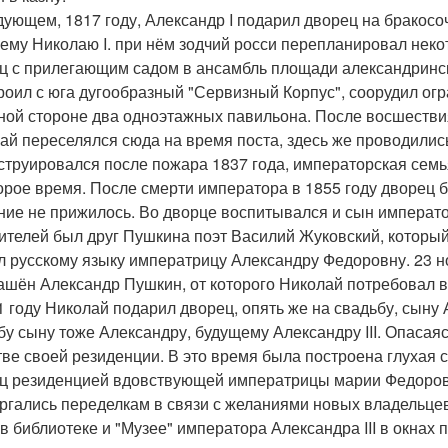
дующем, 1817 году, Александр I подарил дворец на бракос
ему Николаю I. при нём зодчий росси перепланировал неко
ц с прилегающим садом в ансамбль площади александринск
роил с юга дугообразный "Сервизный Корпус", соорудил огра
ной стороне два одноэтажных павильона. После восшествия
ай переселялся сюда на время поста, здесь же проводилис
струировался после пожара 1837 года, императорская семь
орое время. После смерти императора в 1855 году дворец 
ние не прижилось. Во дворце воспитывался и сын император
чителей был друг Пушкина поэт Василий Жуковский, который
л русскому языку императрицу Александру Федоровну. 23 н
ашён Александр Пушкин, от которого Николай потребовал в
1 году Николай подарил дворец, опять же на свадьбу, сыну А
бу сыну тоже Александру, будущему Александру III. Опасаяс
тве своей резиденции. В это время была построена глухая 
ц резиденцией вдовствующей императрицы марии Федоров
ргались переделкам в связи с желаниями новых владельце
 в библиотеке и "Музее" императора Александра III в окна