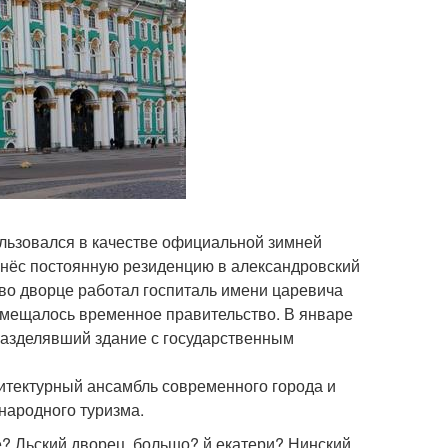
ользовался в качестве официальной зимней
ренёс постоянную резиденцию в александровский
а во дворце работал госпиталь имени царевича
змещалось временное правительство. В январе
разделявший здание с государственным
итектурный ансамбль современного города и
народного туризма.
е? Льский дворец, большо? й екатери? Нинский