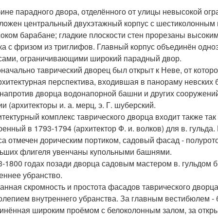
бине парадного двора, отделённого от улицы невысокой оград
ложен центральный двухэтажный корпус с шестиколонным 
оком барабане; гладкие плоскости стен прорезаны высоки
ка с фризом из триглифов. Главный корпус объединён одн
сами, ограничивающими широкий парадный двор.
начально таврический дворец был открыт к Неве, от котор
рхитектурная перспектива, входившая в панораму невских 
 напротив дворца водонапорной башни и других сооружени
и (архитекторы и. а. мерц, э. Г. шуберский.
итектурный комплекс таврического дворца входит также та
оенный в 1793-1794 (архитектор Ф. и. волков) для в. гульд
са отмечен дорическим портиком, садовый фасад - полурото
ьших флигеля увенчаны купольными башнями.
3-1800 годах позади дворца садовым мастером в. гульдом б
еннее убранство.
анная скромность и простота фасадов таврического дворца
олепием внутреннего убранства. За главным вестибюлем - 
инённая широким проёмом с белоколонным залом, за откры