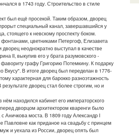
чался в 1743 году. Строительство в стиле
ект был ещё просекой. Таким образом, дворец
л прорыт специальный канал, завершавшийся у
, стоящего к невскому проспекту боком.
 фонтанами, цветниками Петергоф, Елизавета
 дворец неоднократно выступал в качестве
на II, выкупив его у брата разумовского -
у фавориту графу Григорию Потемкину. К подарку
о Вкусу". В итоге дворец был переделан в 1776-
этому характерная для барокко разноэтажность
 результате дворец стал более строгим, но и
 в нём находился кабинет его императорского
 перед дворцом архитектором кваренги было
с Аничкова моста. В 1809 году Александр I
е Павловне как приданое на свадьбу с принцем
муж и уехала из России, дворец опять был