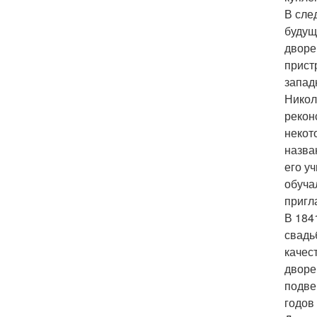
В сле
будущ
дворе
прист
запад
Никол
рекон
некот
назва
его у
обуча
пригл
В 184
свадь
качес
дворе
подве
годов