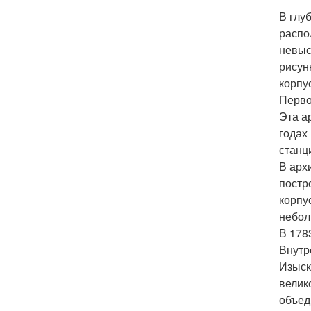
В глу
распо
невыс
рисун
корпу
Перво
Эта а
годах
станци
В арх
постр
корпу
небол
В 178
Внутр
Изыск
велик
объед