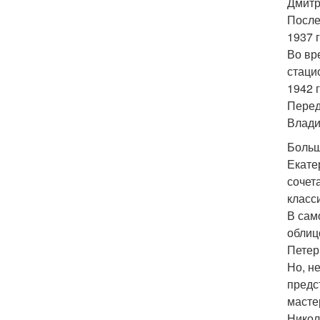
Дмитр
После
1937 
Во вр
стаци
1942 
Перед
Влади
Больш
Екате
сочет
класс
В сам
облиц
Петер
Но, н
предс
масте
Никол