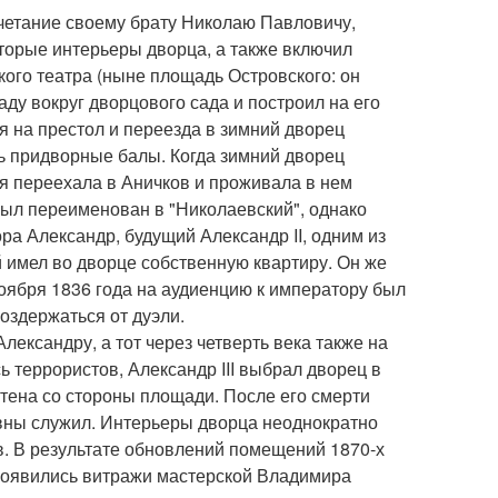
очетание своему брату Николаю Павловичу,
торые интерьеры дворца, а также включил
ого театра (ныне площадь Островского: он
ду вокруг дворцового сада и построил на его
 на престол и переезда в зимний дворец
ь придворные балы. Когда зимний дворец
я переехала в Аничков и проживала в нем
был переименован в "Николаевский", однако
а Александр, будущий Александр II, одним из
 имел во дворце собственную квартиру. Он же
оября 1836 года на аудиенцию к императору был
оздержаться от дуэли.
лександру, а тот через четверть века также на
ь террористов, Александр III выбрал дворец в
стена со стороны площади. После его смерти
ны служил. Интерьеры дворца неоднократно
в. В результате обновлений помещений 1870-х
х появились витражи мастерской Владимира