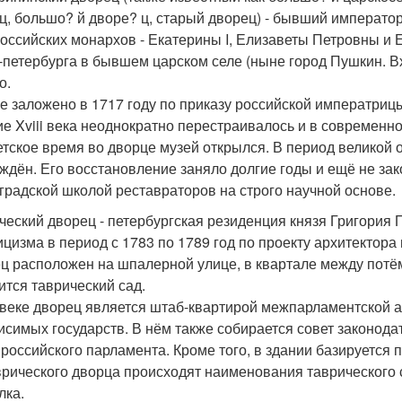
ц, большо? й дворе? ц, старый дворец) - бывший императо
российских монархов - Екатерины I, Елизаветы Петровны и Е
-петербурга в бывшем царском селе (ныне город Пушкин. В
о.
е заложено в 1717 году по приказу российской императрицы 
ие Xviii века неоднократно перестраивалось и в современн
етское время во дворце музей открылся. В период великой
ждён. Его восстановление заняло долгие годы и ещё не за
градской школой реставраторов на строго научной основе.
ческий дворец - петербургская резиденция князя Григория П
ицизма в период с 1783 по 1789 год по проекту архитектора и
ц расположен на шпалерной улице, в квартале между потём
ится таврический сад.
 веке дворец является штаб-квартирой межпарламентской а
исимых государств. В нём также собирается совет законод
 российского парламента. Кроме того, в здании базируется
врического дворца происходят наименования таврического 
лка.