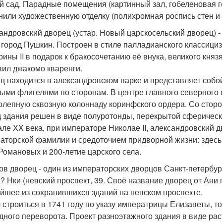
й сад. Парадные помещения (картинный зал, гобеленовая го
нили художественную отделку (полихромная роспись стен и
андровский дворец (устар. Новый царскосельский дворец) -
 город Пушкин. Построен в стиле палладианского классици
рины II в подарок к бракосочетанию её внука, великого кня
вил джакомо кваренги.
ц находится в александровском парке и представляет собо
ыми флигелями по сторонам. В центре главного северного
олепную сквозную колоннаду коринфского ордера. Со сторо
 здания решен в виде полуротонды, перекрытой сферическ
але XX века, при императоре Николае II, александровский 
аторской фамилии и средоточием придворной жизни: здесь
Романовых и 200-летие царского села.
ов дворец - один из императорских дворцов Санкт-петербур
? Нки (невский проспект, 39. Своё название дворец от Ани 
йшее из сохранившихся зданий на невском проспекте.
 строиться в 1741 году по указу императрицы Елизаветы, т
дного переворота. Проект разноэтажного здания в виде рас