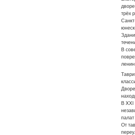
дворе
трёх 
Санкт
юнеск
Здани
течен
В сов
повре
ленин
Таври
класс
Дворе
наход
В XXI
незав
палат
От та
переу