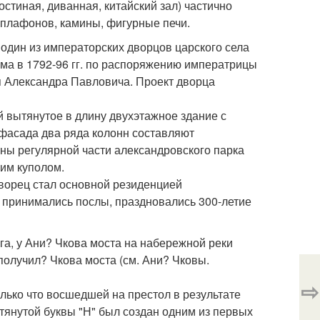
стиная, диванная, китайский зал) частично
 плафонов, камины, фигурные печи.
 один из императорских дворцов царского села
зма в 1792-96 гг. по распоряжению императрицы
зя Александра Павловича. Проект дворца
й вытянутое в длину двухэтажное здание с
 фасада два ряда колонн составляют
ны регулярной части александровского парка
им куполом.
дворец стал основной резиденцией
 принимались послы, праздновались 300-летие
га, у Ани? Чкова моста на набережной реки
получил? Чкова моста (см. Ани? Чковы.
⇨
олько что восшедшей на престол в результате
тянутой буквы "Н" был создан одним из первых