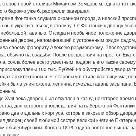
екторов новой столицы Михаилом Земцовым, однако тот скон
ого барокко уже б. растрелли завершал.
 время Фонтанка служила окраиной города, а невский просп
н был украсить въезд в столицу. От Фонтанки к дворцу бы
 небольшой гаванью. Отсюда и необычное положение дворца
оенный дворец, напоминавший с устроенным рядом садом,
ила своему фавориту Алексею разумовскому. Впоследствии
ка, обычно на свадьбу. После восшествия на престол Екатери
ла, сочла более всего уместным подарить его также своем
присовокуплены 100 тыс. Рублей на обустройство дворца "п
годах архитектором и. Е. старовым в стиле классицизма, по
ойки была уничтожена, лепнина исчезла, гавань засыпана. В
онным.
це Xviii века дворец был откуплен в казну, некоторое время
ества, для которого впоследствии на набережной Фонтанки
оено два отдельных корпуса, которые закрыли обзор дворца 
ил дворец своей любимой сестре великой княгине Екатерин
ом ольденбургским. Когда в 1816 году та повторно вышла за
 в казну.