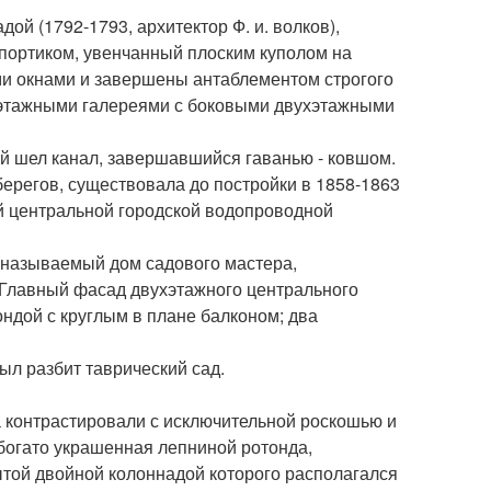
ой (1792-1793, архитектор Ф. и. волков),
портиком, увенчанный плоским куполом на
ми окнами и завершены антаблементом строгого
оэтажными галереями с боковыми двухэтажными
ой шел канал, завершавшийся гаванью - ковшом.
берегов, существовала до постройки в 1858-1863
й центральной городской водопроводной
к называемый дом садового мастера,
а. Главный фасад двухэтажного центрального
ндой с круглым в плане балконом; два
ыл разбит таврический сад.
 контрастировали с исключительной роскошью и
богато украшенная лепниной ротонда,
той двойной колоннадой которого располагался