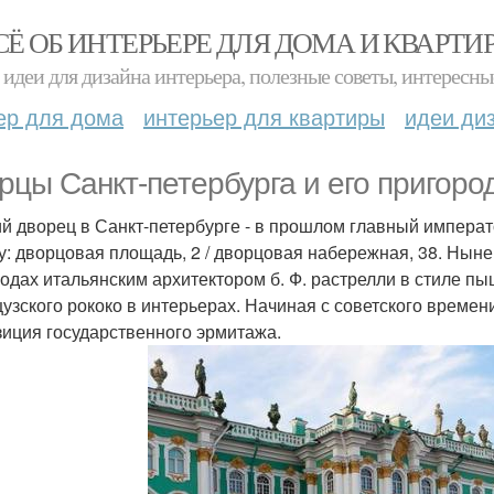
СЁ ОБ ИНТЕРЬЕРЕ ДЛЯ ДОМА И КВАРТИ
идеи для дизайна интерьера, полезные советы, интересны
ер для дома
интерьер для квартиры
идеи ди
рцы Санкт-петербурга и его пригоро
й дворец в Санкт-петербурге - в прошлом главный импера
у: дворцовая площадь, 2 / дворцовая набережная, 38. Ныне
годах итальянским архитектором б. Ф. растрелли в стиле п
узского рококо в интерьерах. Начиная с советского време
зиция государственного эрмитажа.