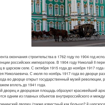
ента окончания строительства в 1762 году по 1904 год исп
енции российских императоров. В 1904 году Николай II пе
ц в царском селе. С октября 1915 года до ноября 1917 год
ея Николаевича. С июля по ноябрь 1917 года во дворце ра
года во дворце открыт государственный музей революции, 
ажем вплоть до 1941 года.
й дворец и дворцовая площадь образуют красивейший арх
тся одним из главных объектов внутрироссийского и между
рининский дворец (также известный как большо? й царскос