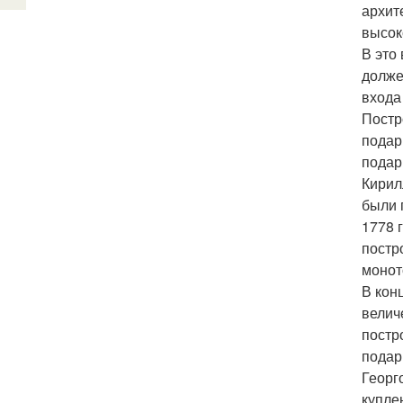
архит
высок
В это
долже
входа
Постр
подар
подар
Кирил
были 
1778 
постр
монот
В кон
велич
постр
подар
Георг
куплен